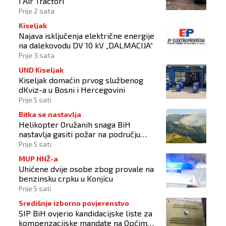
i Air Tractori
Prije 2 sata
Kiseljak
Najava isključenja električne energije
na dalekovodu DV 10 kV „DALMACIJA“
Prije 3 sata
UND Kiseljak
Kiseljak domaćin prvog službenog
dKviz-a u Bosni i Hercegovini
Prije 5 sati
Bitka se nastavlja
Helikopter Oružanih snaga BiH
nastavlja gasiti požar na području
Konjica
Prije 5 sati
MUP HNŽ-a
Uhićene dvije osobe zbog provale na
benzinsku crpku u Konjicu
Prije 5 sati
Središnje izborno povjerenstvo
SIP BiH ovjerio kandidacijske liste za
kompenzacijske mandate na Općim