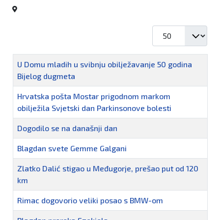
Prikaz #
Naziv
U Domu mladih u svibnju obilježavanje 50 godina
Bijelog dugmeta
Hrvatska pošta Mostar prigodnom markom
obilježila Svjetski dan Parkinsonove bolesti
Dogodilo se na današnji dan
Blagdan svete Gemme Galgani
Zlatko Dalić stigao u Međugorje, prešao put od 120
km
Rimac dogovorio veliki posao s BMW-om