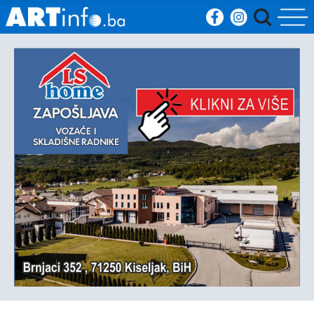
Početna
Vijesti
Sport
Kultura
Crna
kronika
Politika
Zanimljivosti