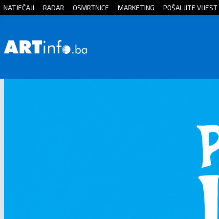
NATJEČAJI
RADAR
OSMRTNICE
MARKETING
POŠALJITE VIJEST
Početna
Vijesti
Sport
Kultura
Crna
kronika
Politika
Zanimljivosti