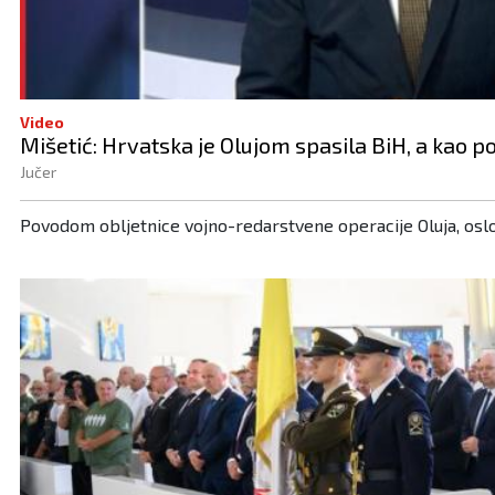
Video
Mišetić: Hrvatska je Olujom spasila BiH, a kao p
Jučer
Povodom obljetnice vojno-redarstvene operacije Oluja, osl