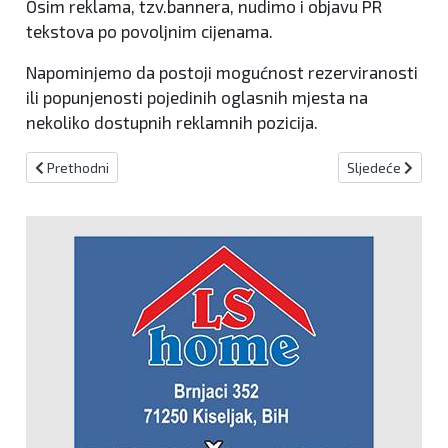
Osim reklama, tzv.bannera, nudimo i objavu PR
tekstova po povoljnim cijenama.
Napominjemo da postoji mogućnost rezerviranosti
ili popunjenosti pojedinih oglasnih mjesta na
nekoliko dostupnih reklamnih pozicija.
Prethodni članak: UVJETI KORIŠTENJA
Sljedeći članak
Prethodni
Sljedeće