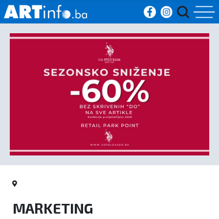
Početna
Vijesti
Sport
Kultura
Crna
kronika
Politika
MARKETING
Zanimljivosti