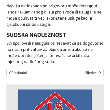
Najviša nadoknada po prigovoru može dosegnuti
iznos reklamiranog dijela proizvoda ili usluga, a ne
može obuhvatiti već iskorištene usluge kao ni
cjelokupni iznos usluge.
SUDSKA NADLEŽNOST
Svi sporovi ili nesuglasice rješavat će se dogovorno
na način prihvatljiv za obje strane, a ako se ne
može doći do rješenja, prihvaća se arbitraža
mjesnog nadležnog suda.
Prethodni članak: Kolačići
Sljedeći članak
Prethodni
Sljedeće