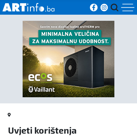
Početna
Vijesti
Sport
Kultura
Crna
kronika
Politika
Uvjeti korištenja
Zanimljivosti