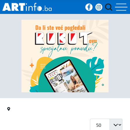
Početna
Vijesti
Sport
Kultura
Crna
kronika
Politika
Prikaz #
Zanimljivosti