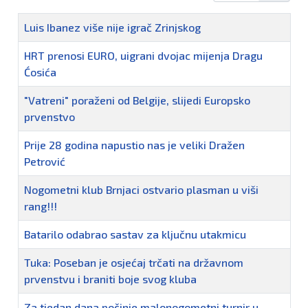
Naziv
Luis Ibanez više nije igrač Zrinjskog
HRT prenosi EURO, uigrani dvojac mijenja Dragu
Ćosića
"Vatreni" poraženi od Belgije, slijedi Europsko
prvenstvo
Prije 28 godina napustio nas je veliki Dražen
Petrović
Nogometni klub Brnjaci ostvario plasman u viši
rang!!!
Batarilo odabrao sastav za ključnu utakmicu
Tuka: Poseban je osjećaj trčati na državnom
prvenstvu i braniti boje svog kluba
Za tjedan dana počinje malonogometni turnir u