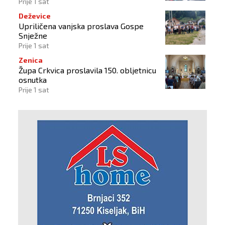
izlazu iz BiH
Prije 1 sat
Deževice
Upriličena vanjska proslava Gospe
Snježne
Prije 1 sat
Zenica
Župa Crkvica proslavila 150. obljetnicu
osnutka
Prije 1 sat