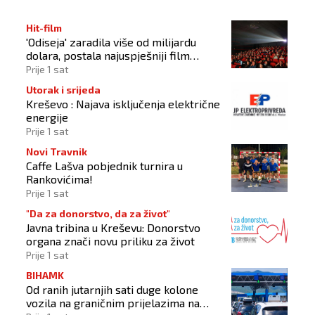
Hit-film
'Odiseja' zaradila više od milijardu
dolara, postala najuspješniji film
Christophera Nolana
Prije 1 sat
Utorak i srijeda
Kreševo : Najava isključenja električne
energije
Prije 1 sat
Novi Travnik
Caffe Lašva pobjednik turnira u
Rankovićima!
Prije 1 sat
"Da za donorstvo, da za život"
Javna tribina u Kreševu: Donorstvo
organa znači novu priliku za život
Prije 1 sat
BIHAMK
Od ranih jutarnjih sati duge kolone
vozila na graničnim prijelazima na