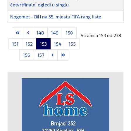
četvrtfinalni ogledi u singlu
Nogomet - BiH na 55. mjestu FIFA rang liste
Članci
148
149
150
Stranica 153 od 238
151
152
153
154
155
156
157