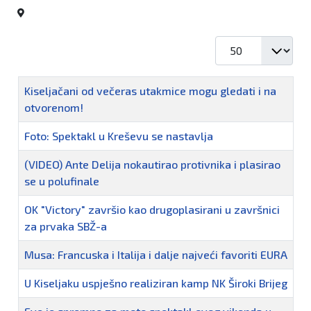
Prikaz #
Naziv
Kiseljačani od večeras utakmice mogu gledati i na
otvorenom!
Foto: Spektakl u Kreševu se nastavlja
(VIDEO) Ante Delija nokautirao protivnika i plasirao
se u polufinale
OK "Victory" završio kao drugoplasirani u završnici
za prvaka SBŽ-a
Musa: Francuska i Italija i dalje najveći favoriti EURA
U Kiseljaku uspješno realiziran kamp NK Široki Brijeg