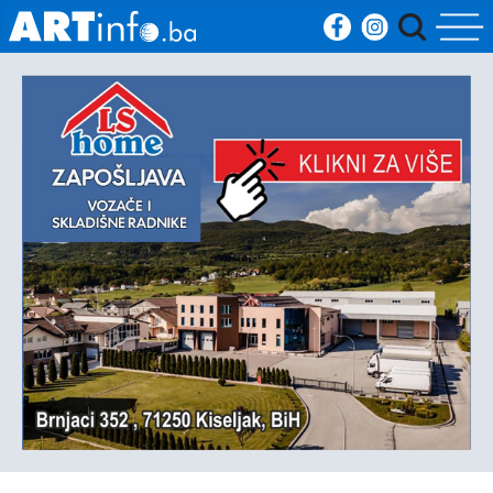
Početna
Vijesti
Sport
Kultura
Crna
kronika
Politika
Zanimljivosti