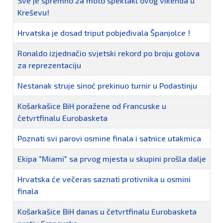
Sve je spremno za moto spektakl ovog vikenda u
Kreševu!
Hrvatska je dosad triput pobjeđivala Španjolce !
Ronaldo izjednačio svjetski rekord po broju golova
za reprezentaciju
Nestanak struje sinoć prekinuo turnir u Podastinju
Košarkašice BiH poražene od Francuske u
četvrtfinalu Eurobasketa
Poznati svi parovi osmine finala i satnice utakmica
Ekipa "Miami" sa prvog mjesta u skupini prošla dalje
Hrvatska će večeras saznati protivnika u osmini
finala
Košarkašice BiH danas u četvrtfinalu Eurobasketa