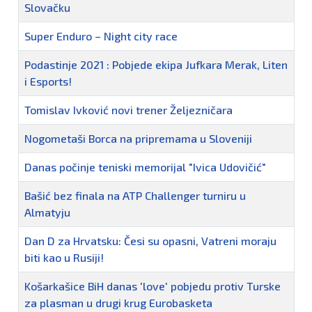
Slovačku
Super Enduro – Night city race
Podastinje 2021 : Pobjede ekipa Jufkara Merak, Liten
i Esports!
Tomislav Ivković novi trener Željezničara
Nogometaši Borca na pripremama u Sloveniji
Danas počinje teniski memorijal "Ivica Udovičić"
Bašić bez finala na ATP Challenger turniru u
Almatyju
Dan D za Hrvatsku: Česi su opasni, Vatreni moraju
biti kao u Rusiji!
Košarkašice BiH danas 'love' pobjedu protiv Turske
za plasman u drugi krug Eurobasketa