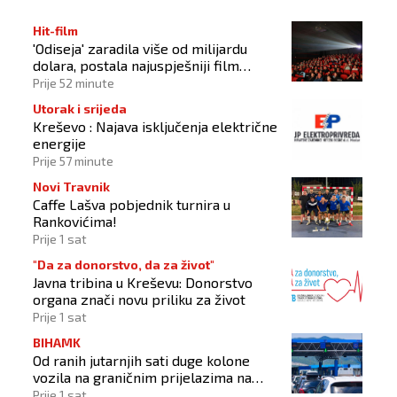
Hit-film
'Odiseja' zaradila više od milijardu
dolara, postala najuspješniji film
Christophera Nolana
Prije 52 minute
Utorak i srijeda
Kreševo : Najava isključenja električne
energije
Prije 57 minute
Novi Travnik
Caffe Lašva pobjednik turnira u
Rankovićima!
Prije 1 sat
"Da za donorstvo, da za život"
Javna tribina u Kreševu: Donorstvo
organa znači novu priliku za život
Prije 1 sat
BIHAMK
Od ranih jutarnjih sati duge kolone
vozila na graničnim prijelazima na
izlazu iz BiH
Prije 1 sat