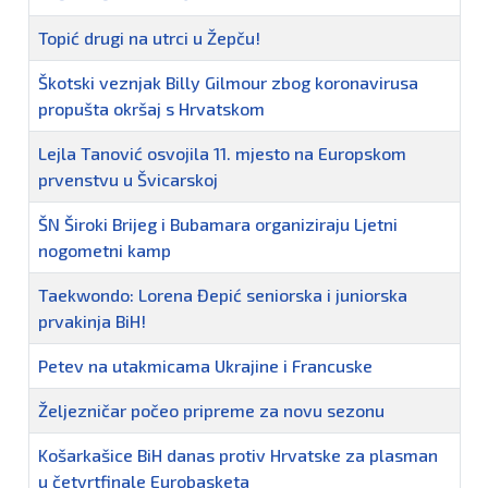
Topić drugi na utrci u Žepču!
Škotski veznjak Billy Gilmour zbog koronavirusa
propušta okršaj s Hrvatskom
Lejla Tanović osvojila 11. mjesto na Europskom
prvenstvu u Švicarskoj
ŠN Široki Brijeg i Bubamara organiziraju Ljetni
nogometni kamp
Taekwondo: Lorena Đepić seniorska i juniorska
prvakinja BiH!
Petev na utakmicama Ukrajine i Francuske
Željezničar počeo pripreme za novu sezonu
Košarkašice BiH danas protiv Hrvatske za plasman
u četvrtfinale Eurobasketa