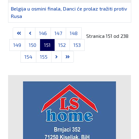
Belgija u osmini finala, Danci će prolaz tražiti protiv
Rusa
Članci
146
147
148
Stranica 151 od 238
149
150
151
152
153
154
155