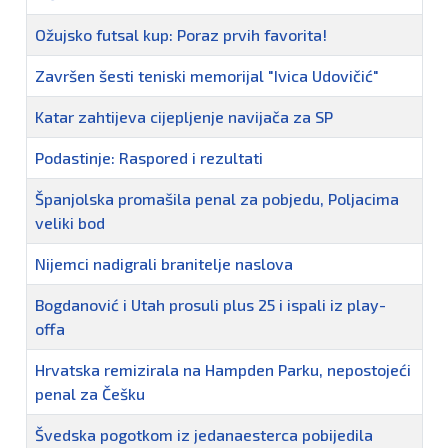
Ožujsko futsal kup: Poraz prvih favorita!
Završen šesti teniski memorijal "Ivica Udovičić"
Katar zahtijeva cijepljenje navijača za SP
Podastinje: Raspored i rezultati
Španjolska promašila penal za pobjedu, Poljacima
veliki bod
Nijemci nadigrali branitelje naslova
Bogdanović i Utah prosuli plus 25 i ispali iz play-
offa
Hrvatska remizirala na Hampden Parku, nepostojeći
penal za Češku
Švedska pogotkom iz jedanaesterca pobijedila