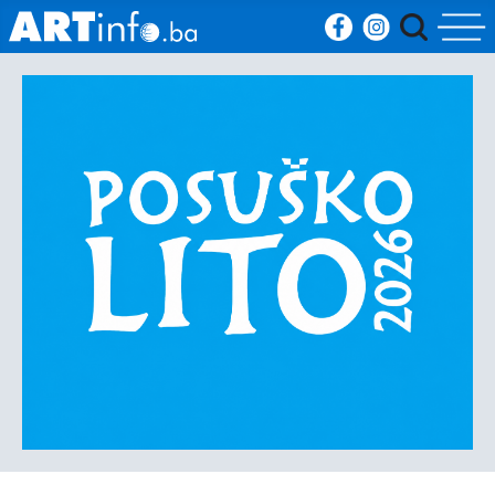
Početna
Vijesti
Sport
Kultura
Crna
kronika
Politika
Zanimljivosti