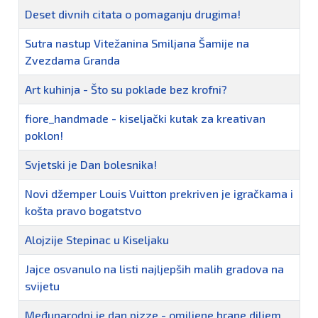
Deset divnih citata o pomaganju drugima!
Sutra nastup Vitežanina Smiljana Šamije na
Zvezdama Granda
Art kuhinja - Što su poklade bez krofni?
fiore_handmade - kiseljački kutak za kreativan
poklon!
Svjetski je Dan bolesnika!
Novi džemper Louis Vuitton prekriven je igračkama i
košta pravo bogatstvo
Alojzije Stepinac u Kiseljaku
Jajce osvanulo na listi najljepših malih gradova na
svijetu
Međunarodni je dan pizze - omiljene hrane diljem