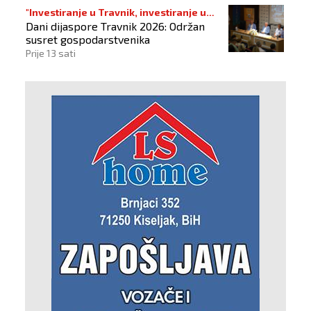
"Investiranje u Travnik, investiranje u
Dani dijaspore Travnik 2026: Održan
budućnost"
susret gospodarstvenika
Prije 13 sati