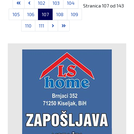
102
103
104
Stranica 107 od 143
105
106
107
108
109
110
111