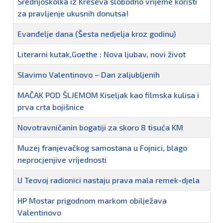
Srednjoškolka iz Kreševa slobodno vrijeme koristi
za pravljenje ukusnih donutsa!
Evanđelje dana (Šesta nedjelja kroz godinu)
Literarni kutak,Goethe : Nova ljubav, novi život
Slavimo Valentinovo – Dan zaljubljenih
MAČAK POD ŠLJEMOM Kiseljak kao filmska kulisa i
prva crta bojišnice
Novotravničanin bogatiji za skoro 8 tisuća KM
Muzej franjevačkog samostana u Fojnici, blago
neprocjenjive vrijednosti
U Teovoj radionici nastaju prava mala remek-djela
HP Mostar prigodnom markom obilježava
Valentinovo