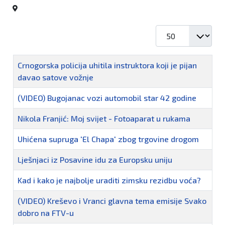
Prikaz #
Naziv
Crnogorska policija uhitila instruktora koji je pijan
davao satove vožnje
(VIDEO) Bugojanac vozi automobil star 42 godine
Nikola Franjić: Moj svijet - Fotoaparat u rukama
Uhićena supruga 'El Chapa' zbog trgovine drogom
Lješnjaci iz Posavine idu za Europsku uniju
Kad i kako je najbolje uraditi zimsku rezidbu voća?
(VIDEO) Kreševo i Vranci glavna tema emisije Svako
dobro na FTV-u