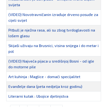
svijeta
(VIDEO) Novotravničanin izrađuje drveno posuđe za
cijeli svijet
Pitbull je nježna rasa, ali su zbog tvrdoglavosti na
lošem glasu
Skijaši uživaju na Brusnici, visina snijega i do metar i
pol
(VIDEO) Najveća pijaca u središnjoj Bosni - od igle
do motorne pile
Art kuhinja : Maglice - domaći specijalitet
Evanđelje dana (peta nedjelja kroz godinu)
Literarni kutak : Ubojice djetinjstva
Članci