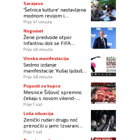
Sarajevo
'Šetnica kulture' nastavljena
modnom revijom i
predstavljanjem kozmetike
Prije 41 minute
Nogomet
Žene predvode otpor
Infantinu dok se FIFA
suočava s krizom
Prije 46 minute
upravljanja
Vinska manifestacija
Sedmo izdanje
manifestacije 'Kušaj ljubuška
vina' donosi vrhunska vina,
Prije 48 minute
gastronomiju i glazbu
Popusti za kupce
Mesnice Šišović spremno
čekaju s novom vikend-
akcijom!
Prije 1 sat
Loša situacija
Zenički rudari drugu noć
prenoćili u jami: Izvarani
smo, više nikome ne
Prije 1 sat
vjerujemo