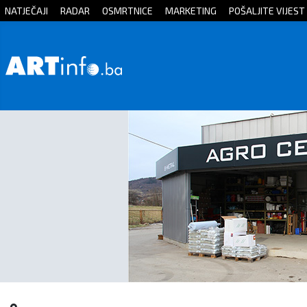
NATJEČAJI
RADAR
OSMRTNICE
MARKETING
POŠALJITE VIJEST
Početna
Vijesti
Sport
Kultura
Crna
kronika
Politika
Zanimljivosti