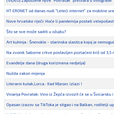
(VIDEO) Zapuštene njive "Povratak" pretvara u vinograde
HT ERONET od danas nudi "Leteći internet" za mobilne ur
Nove hrvatske riječi: Hoće li pandemija postati velepošas
Što se sve može saditi u ožujku?
Art kuhinja : Šnenokle - starinska slastica kojoj je nemoguć
Na zvonik Saborne crkve postavljen pozlaćeni križ od 3,5
Evanđelje dana (druga korizmena nedjelja)
Nužda zakon mijenja
Literarni kutak,Lorca : Kad Mjesec izlazi !
Vinarija Povratak: Vino iz Žepča izvozit će se u Švicarsku 
Opasan izazov sa TikToka je stigao i na Balkan, roditelji u