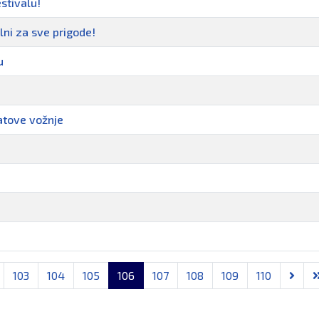
stivalu!
alni za sve prigode!
u
satove vožnje
103
104
105
106
107
108
109
110