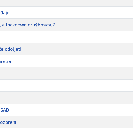
eđaje
t, a lockdown društvostaj?
e odoljeti!
 metra
i SAD
pozoreni