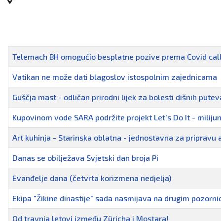
Naziv
Telemach BH omogućio besplatne pozive prema Covid call
Vatikan ne može dati blagoslov istospolnim zajednicama
Guščja mast - odličan prirodni lijek za bolesti dišnih putev
Kupovinom vode SARA podržite projekt Let's Do It - miliju
Art kuhinja - Starinska oblatna - jednostavna za pripravu
Danas se obilježava Svjetski dan broja Pi
Evanđelje dana (četvrta korizmena nedjelja)
Ekipa "Žikine dinastije" sada nasmijava na drugim pozorn
Od travnja letovi između Züricha i Mostara!