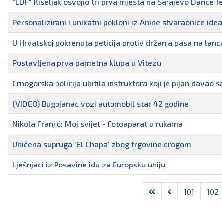
"LDF" Kiseljak osvojio tri prva mjesta na Sarajevo Dance fe
Personalizirani i unikatni pokloni iz Anine stvaraonice ide
U Hrvatskoj pokrenuta peticija protiv držanja pasa na lanc
Postavljena prva pametna klupa u Vitezu
Crnogorska policija uhitila instruktora koji je pijan davao 
(VIDEO) Bugojanac vozi automobil star 42 godine
Nikola Franjić: Moj svijet - Fotoaparat u rukama
Uhićena supruga 'El Chapa' zbog trgovine drogom
Lješnjaci iz Posavine idu za Europsku uniju
Članci
101
102