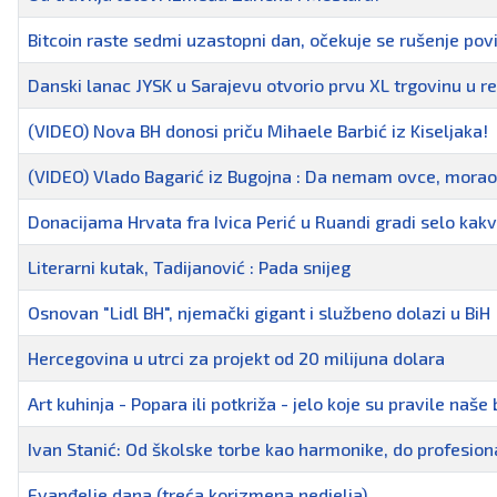
Bitcoin raste sedmi uzastopni dan, očekuje se rušenje pov
Danski lanac JYSK u Sarajevu otvorio prvu XL trgovinu u reg
(VIDEO) Nova BH donosi priču Mihaele Barbić iz Kiseljaka!
(VIDEO) Vlado Bagarić iz Bugojna : Da nemam ovce, morao 
Donacijama Hrvata fra Ivica Perić u Ruandi gradi selo kakvim
Literarni kutak, Tadijanović : Pada snijeg
Osnovan "Lidl BH", njemački gigant i službeno dolazi u BiH
Hercegovina u utrci za projekt od 20 milijuna dolara
Art kuhinja - Popara ili potkriža - jelo koje su pravile naše
Ivan Stanić: Od školske torbe kao harmonike, do profesio
Evanđelje dana (treća korizmena nedjelja)