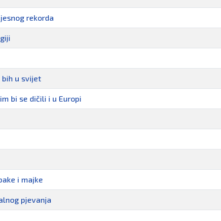
ijesnog rekorda
iji
bih u svijet
 bi se dičili i u Europi
 bake i majke
nalnog pjevanja