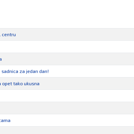
 centru
a
n sadnica za jedan dan!
 a opet tako ukusna
icama