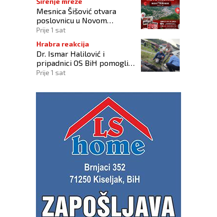
Širenje mreže
Mesnica Šišović otvara
poslovnicu u Novom
Travniku!
Prije 1 sat
Hrabra reakcija
Dr. Ismar Halilović i
pripadnici OS BiH pomogli
ozlijeđenim u prometnoj
Prije 1 sat
kod Busovače!