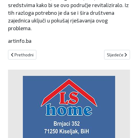
sredstvima kako bi se ovo područje revitaliziralo. Iz
tih razloga potrebno je da se i šira društvena
zajednica uključi u pokušaj rješavanja ovog
problema.
artinfo.ba
Prethodni članak: Infografika : Kako su vakcine iskorijenile mnoge
Sljedeći članak:
Prethodni
Sljedeće