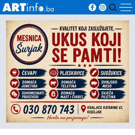
Početna
Vijesti
Sport
Kultura
Crna
kronika
Politika
Zanimljivosti