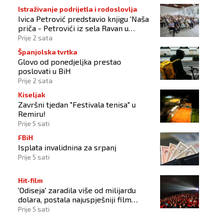
Istraživanje podrijetla i rodoslovlja
Ivica Petrović predstavio knjigu 'Naša
priča - Petrovići iz sela Ravan u
Busovači'
Prije 2 sata
Španjolska tvrtka
Glovo od ponedjeljka prestao
poslovati u BiH
Prije 2 sata
Kiseljak
Završni tjedan "Festivala tenisa" u
Remiru!
Prije 5 sati
FBiH
Isplata invalidnina za srpanj
Prije 5 sati
Hit-film
'Odiseja' zaradila više od milijardu
dolara, postala najuspješniji film
Christophera Nolana
Prije 5 sati