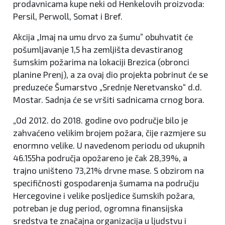
prodavnicama kupe neki od Henkelovih proizvoda:
Persil, Perwoll, Somat i Bref.
Akcija „Imaj na umu drvo za šumu” obuhvatit će
pošumljavanje 1,5 ha zemljišta devastiranog
šumskim požarima na lokaciji Brezica (obronci
planine Prenj), a za ovaj dio projekta pobrinut će se
preduzeće Šumarstvo „Srednje Neretvansko“ d.d.
Mostar. Sadnja će se vršiti sadnicama crnog bora.
„Od 2012. do 2018. godine ovo područje bilo je
zahvaćeno velikim brojem požara, čije razmjere su
enormno velike. U navedenom periodu od ukupnih
46.155ha područja opožareno je čak 28,39%, a
trajno uništeno 73,21% drvne mase. S obzirom na
specifičnosti gospodarenja šumama na području
Hercegovine i velike posljedice šumskih požara,
potreban je dug period, ogromna finansijska
sredstva te značajna organizacija u ljudstvu i