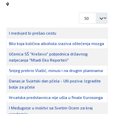
Prikaz #
Naziv
I medvjed bi prešao cestu
Bilo koja količina alkohola izaziva oštećenja mozga
Učenica SŠ "Kreševo" pobjednica državnog
natjecanja "Mladi Eko Reporteri"
Snijeg prekrio Vlašić, minusi i na drugim planinama
Danas je Svjetski dan pčela - UN poziva: Izgradite
bolje za pčele
Hrvatska predstavnica nije ušla u finale Eurosonga
I Međugorje u molitvi sa Svetim Ocem za kraj
pandemije