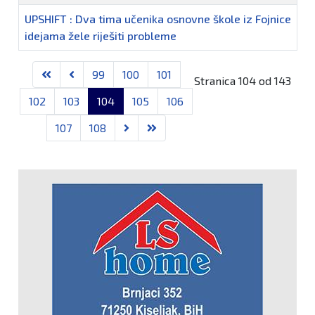
UPSHIFT : Dva tima učenika osnovne škole iz Fojnice
idejama žele riješiti probleme
Članci
99
100
101
Stranica 104 od 143
102
103
104
105
106
107
108