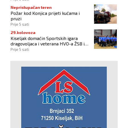
Nepristupačan teren
Požar kod Konjica prijeti kućama i
pruzi
Prije 5 sati
29.kolovoza
Kiseljak domaćin Sportskih igara
dragovoljaca i veterana HVO-a ŽSB i
Dana branitelja
Prije 5 sati