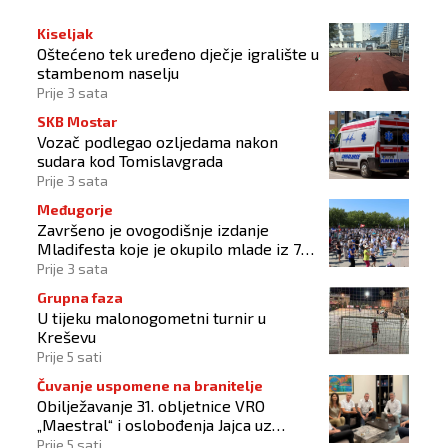
Kiseljak
Oštećeno tek uređeno dječje igralište u
stambenom naselju
Prije 3 sata
SKB Mostar
Vozač podlegao ozljedama nakon
sudara kod Tomislavgrada
Prije 3 sata
Međugorje
Završeno je ovogodišnje izdanje
Mladifesta koje je okupilo mlade iz 73
zemlje svijeta
Prije 3 sata
Grupna faza
U tijeku malonogometni turnir u
Kreševu
Prije 5 sati
Čuvanje uspomene na branitelje
Obilježavanje 31. obljetnice VRO
„Maestral“ i oslobođenja Jajca uz
pokroviteljstvo HNS-a BiH
Prije 5 sati