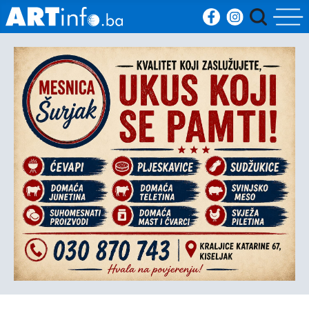
Početna
Vijesti
Sport
Kultura
Crna
kronika
Politika
Zanimljivosti