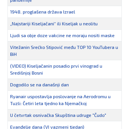
1948. proglašena država Izrael
„Najstariji Kiseljačani“ ili Kiseljak u neolitu
Ljudi sa obje doze vakcine ne moraju nositi maske
Vitežanin Srećko Stipović među TOP 10 YouTubera u
BiH
(VIDEO) Kiseljačanin posadio prvi vinograd u
Središnjoj Bosni
Dogodilo se na današnji dan
Ryanair uspostavlja poslovanje na Aerodromu u
Tuzli: Četiri leta tjedno ka Njemačkoj
U četvrtak osnivačka Skupština udruge "Čudo"
Evanđelje dana (VI vazmeni tjedan)