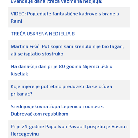
Evanđelje dana (treća vazmena nedjelja)
VIDEO: Pogledajte fantastične kadrove s brane u
Rami
TREĆA USKRSNA NEDJELJA B
Martina Fišić: Put kojim sam krenula nije bio lagan,
ali se isplatio stostruko
Na današnji dan prije 80 godina Nijemci ušli u
Kiseljak
Koje mjere je potrebno preduzeti da se očuva
prikanac?
Srednjovjekovna župa Lepenica i odnosi s
Dubrovačkom republikom
Prije 24 godine Papa Ivan Pavao II posjetio je Bosnu i
Hercegovinu