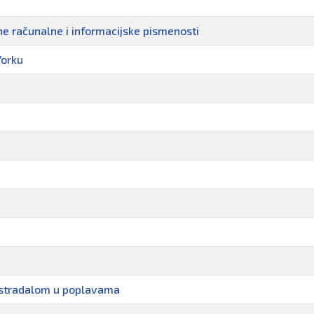
ne računalne i informacijske pismenosti
Yorku
e stradalom u poplavama