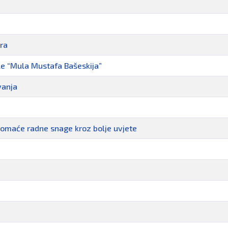
ara
e “Mula Mustafa Bašeskija”
vanja
 domaće radne snage kroz bolje uvjete