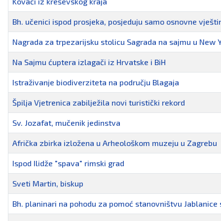
Kovači iz kreševskog kraja
Bh. učenici ispod prosjeka, posjeduju samo osnovne vješti
Nagrada za trpezarijsku stolicu Sagrada na sajmu u New 
Na Sajmu ćuptera izlagači iz Hrvatske i BiH
Istraživanje biodiverziteta na području Blagaja
Špilja Vjetrenica zabilježila novi turistički rekord
Sv. Jozafat, mučenik jedinstva
Afrička zbirka izložena u Arheološkom muzeju u Zagrebu
Ispod Ilidže "spava" rimski grad
Sveti Martin, biskup
Bh. planinari na pohodu za pomoć stanovništvu Jablanic