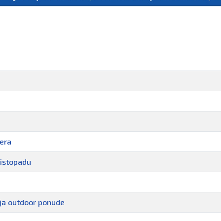
tera
listopadu
nja outdoor ponude