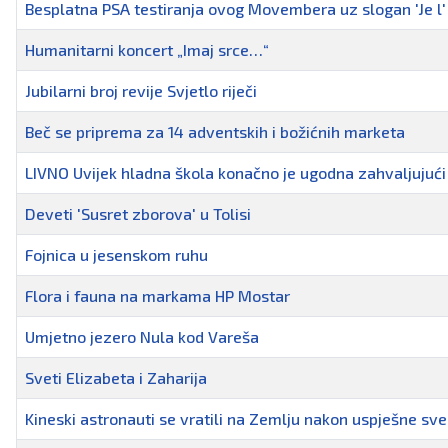
Besplatna PSA testiranja ovog Movembera uz slogan 'Je l' 
Humanitarni koncert „Imaj srce…“
Jubilarni broj revije Svjetlo riječi
Beč se priprema za 14 adventskih i božićnih marketa
LIVNO Uvijek hladna škola konačno je ugodna zahvaljujući
Deveti 'Susret zborova' u Tolisi
Fojnica u jesenskom ruhu
Flora i fauna na markama HP Mostar
Umjetno jezero Nula kod Vareša
Sveti Elizabeta i Zaharija
Kineski astronauti se vratili na Zemlju nakon uspješne sv