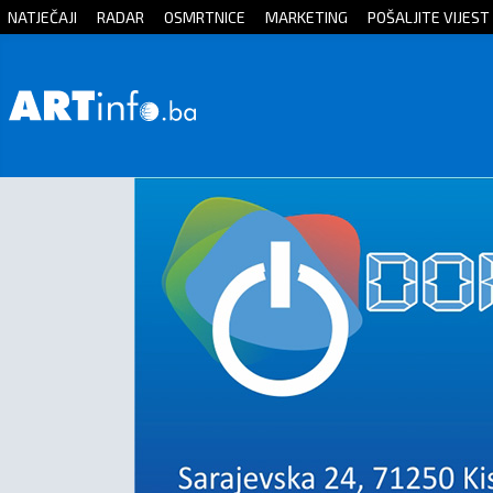
NATJEČAJI
RADAR
OSMRTNICE
MARKETING
POŠALJITE VIJEST
Početna
Vijesti
Sport
Kultura
Crna
kronika
Politika
Zanimljivosti