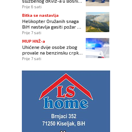
službenog dKviz-a u Bosni i
Hercegovini
Prije 6 sati
Bitka se nastavlja
Helikopter Oružanih snaga
BiH nastavlja gasiti požar na
području Konjica
Prije 7 sati
MUP HNŽ-a
Uhićene dvije osobe zbog
provale na benzinsku crpku
u Konjicu
Prije 7 sati