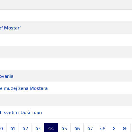
of Mostar“
lovanja
ine muzej žena Mostara
h svetih i Dušni dan
40
41
42
43
44
45
46
47
48