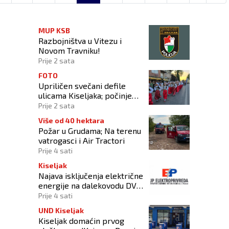
MUP KSB
Razbojništva u Vitezu i
Novom Travniku!
Prije 2 sata
FOTO
Upriličen svečani defile
ulicama Kiseljaka; počinje
smotra folklora!
Prije 2 sata
Više od 40 hektara
Požar u Grudama; Na terenu
vatrogasci i Air Tractori
Prije 4 sati
Kiseljak
Najava isključenja električne
energije na dalekovodu DV
10 kV „DALMACIJA“
Prije 4 sati
UND Kiseljak
Kiseljak domaćin prvog