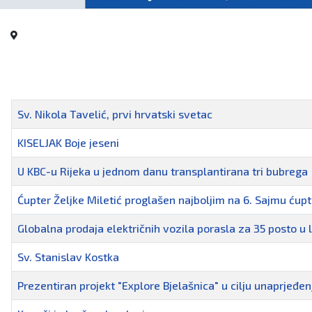
Naziv
Sv. Nikola Tavelić, prvi hrvatski svetac
KISELJAK Boje jeseni
U KBC-u Rijeka u jednom danu transplantirana tri bubrega
Ćupter Željke Miletić proglašen najboljim na 6. Sajmu ćup
Globalna prodaja električnih vozila porasla za 35 posto u 
Sv. Stanislav Kostka
Prezentiran projekt "Explore Bjelašnica" u cilju unaprjeđe