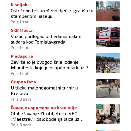
Kiseljak
Oštećeno tek uređeno dječje igralište u
stambenom naselju
Prije 1 sat
SKB Mostar
Vozač podlegao ozljedama nakon
sudara kod Tomislavgrada
Prije 1 sat
Međugorje
Završeno je ovogodišnje izdanje
Mladifesta koje je okupilo mlade iz 73
zemlje svijeta
Prije 1 sat
Grupna faza
U tijeku malonogometni turnir u
Kreševu
Prije 3 sata
Čuvanje uspomene na branitelje
Obilježavanje 31. obljetnice VRO
„Maestral“ i oslobođenja Jajca uz
pokroviteljstvo HNS-a BiH
Prije 3 sata