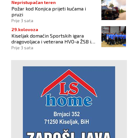
Nepristupačan teren
Požar kod Konjica prijeti kućama i
pruzi
Prije 3 sata
29.kolovoza
Kiseljak domaćin Sportskih igara
dragovoljaca i veterana HVO-a ŽSB i
Dana branitelja
Prije 3 sata