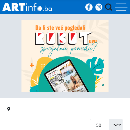
Početna
Vijesti
Sport
Kultura
Crna
kronika
Politika
Prikaz #
Zanimljivosti