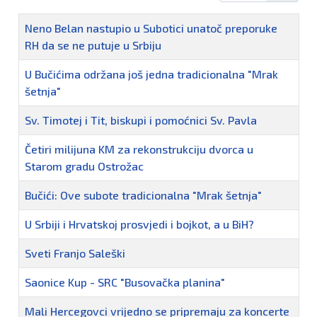
Naziv
Neno Belan nastupio u Subotici unatoč preporuke
RH da se ne putuje u Srbiju
U Bučićima održana još jedna tradicionalna "Mrak
šetnja"
Sv. Timotej i Tit, biskupi i pomoćnici Sv. Pavla
Četiri milijuna KM za rekonstrukciju dvorca u
Starom gradu Ostrožac
Bučići: Ove subote tradicionalna "Mrak šetnja"
U Srbiji i Hrvatskoj prosvjedi i bojkot, a u BiH?
Sveti Franjo Saleški
Saonice Kup - SRC "Busovačka planina"
Mali Hercegovci vrijedno se pripremaju za koncerte