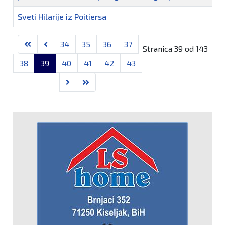
Sveti Hilarije iz Poitiersa
Članci
34
35
36
37
Stranica 39 od 143
38
39
40
41
42
43