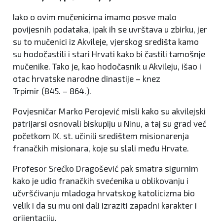
Iako o ovim mučenicima imamo posve malo
povijesnih podataka, ipak ih se uvrštava u zbirku, jer
su to mučenici iz Akvileje, vjerskog središta kamo
su hodočastili i stari Hrvati kako bi častili tamošnje
mučenike. Tako je, kao hodočasnik u Akvileju, išao i
otac hrvatske narodne dinastije – knez
Trpimir (845. – 864.).
Povjesničar Marko Perojević misli kako su akvilejski
patrijarsi osnovali biskupiju u Ninu, a taj su grad već
početkom IX. st. učinili središtem misionarenja
franačkih misionara, koje su slali među Hrvate.
Profesor Srećko Dragošević pak smatra sigurnim
kako je udio franačkih svećenika u oblikovanju i
učvršćivanju mladoga hrvatskog katolicizma bio
velik i da su mu oni dali izraziti zapadni karakter i
orijentaciju.