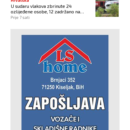
Hrvatska
U sudaru vlakova zbrinute 24
ozlijeđene osobe, 12 zadržano na
liječenju
Prije 7 sati