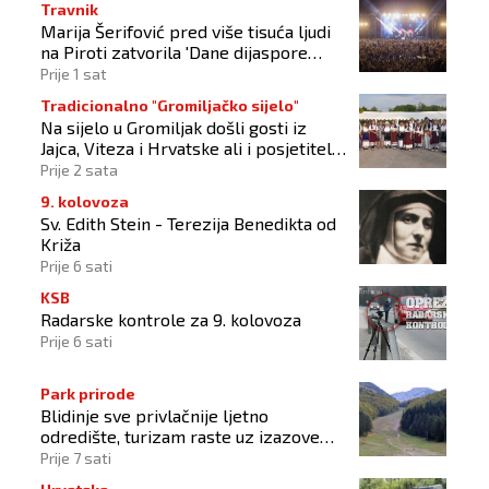
Travnik
Marija Šerifović pred više tisuća ljudi
na Piroti zatvorila 'Dane dijaspore
2026'
Prije 1 sat
Tradicionalno "Gromiljačko sijelo"
Na sijelo u Gromiljak došli gosti iz
Jajca, Viteza i Hrvatske ali i posjetitelji
od Austrije do Australije
Prije 2 sata
9. kolovoza
Sv. Edith Stein - Terezija Benedikta od
Križa
Prije 6 sati
KSB
Radarske kontrole za 9. kolovoza
Prije 6 sati
Park prirode
Blidinje sve privlačnije ljetno
odredište, turizam raste uz izazove
očuvanja prirode
Prije 7 sati