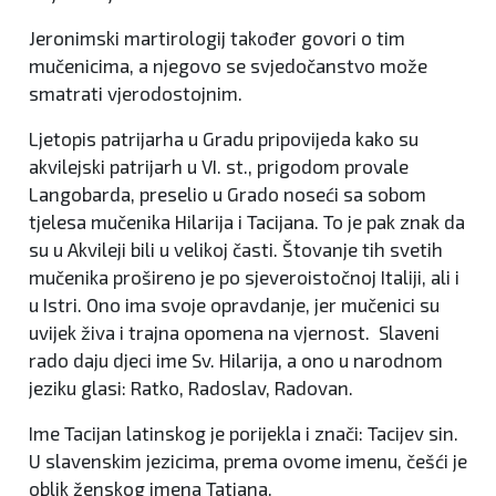
Jeronimski martirologij također govori o tim
mučenicima, a njegovo se svjedočanstvo može
smatrati vjerodostojnim.
Ljetopis patrijarha u Gradu pripovijeda kako su
akvilejski patrijarh u VI. st., prigodom provale
Langobarda, preselio u Grado noseći sa sobom
tjelesa mučenika Hilarija i Tacijana. To je pak znak da
su u Akvileji bili u velikoj časti. Štovanje tih svetih
mučenika prošireno je po sjeveroistočnoj Italiji, ali i
u Istri. Ono ima svoje opravdanje, jer mučenici su
uvijek živa i trajna opomena na vjernost. Slaveni
rado daju djeci ime Sv. Hilarija, a ono u narodnom
jeziku glasi: Ratko, Radoslav, Radovan.
Ime Tacijan latinskog je porijekla i znači: Tacijev sin.
U slavenskim jezicima, prema ovome imenu, češći je
oblik ženskog imena Tatjana.