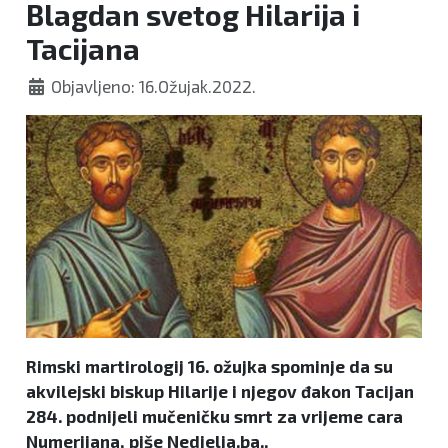
Blagdan svetog Hilarija i
Tacijana
Objavljeno: 16.Ožujak.2022.
Rimski martirologij 16. ožujka spominje da su
akvilejski biskup Hilarije i njegov đakon Tacijan
284. podnijeli mučeničku smrt za vrijeme cara
Numerijana, piše Nedjelja.ba..