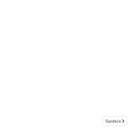
Sljedeći člana
Sljedeće