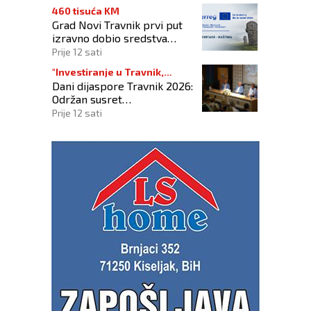
460 tisuća KM
Grad Novi Travnik prvi put
izravno dobio sredstva
Europske unije
Prije 12 sati
"Investiranje u Travnik,
Dani dijaspore Travnik 2026:
investiranje u budućnost"
Održan susret
gospodarstvenika
Prije 12 sati