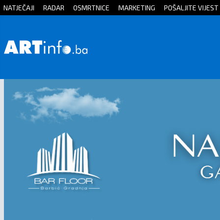
NATJEČAJI
RADAR
OSMRTNICE
MARKETING
POŠALJITE VIJEST
Početna
Vijesti
Sport
Kultura
Crna
kronika
Politika
Zanimljivosti