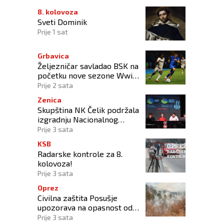
8. kolovoza
Sveti Dominik
Prije 1 sat
Grbavica
Željezničar savladao BSK na
početku nove sezone Wwin
lige BiH
Prije 2 sata
Zenica
Skupština NK Čelik podržala
izgradnju Nacionalnog
stadiona
Prije 3 sata
KSB
Radarske kontrole za 8.
kolovoza!
Prije 3 sata
Oprez
Civilna zaštita Posušje
upozorava na opasnost od
požara na Blidinju
Prije 3 sata