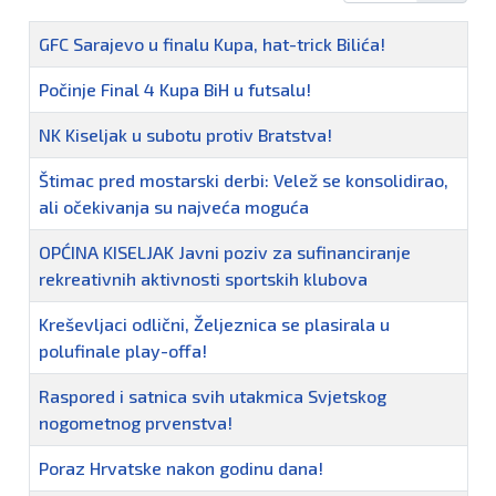
Naziv
GFC Sarajevo u finalu Kupa, hat-trick Bilića!
Počinje Final 4 Kupa BiH u futsalu!
NK Kiseljak u subotu protiv Bratstva!
Štimac pred mostarski derbi: Velež se konsolidirao,
ali očekivanja su najveća moguća
OPĆINA KISELJAK Javni poziv za sufinanciranje
rekreativnih aktivnosti sportskih klubova
Kreševljaci odlični, Željeznica se plasirala u
polufinale play-offa!
Raspored i satnica svih utakmica Svjetskog
nogometnog prvenstva!
Poraz Hrvatske nakon godinu dana!