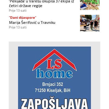
'Pekijada' u Varešu okupila 37 ekipa iz
četiri države regije
Prije 13 sati
"Dani dijaspore"
Marija Šerifović u Travniku
Prije 13 sati