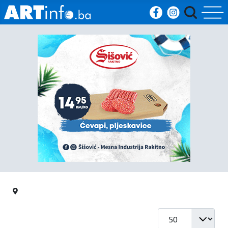
Početna
Vijesti
Sport
Kultura
Crna
kronika
Politika
Prikaz #
Zanimljivosti