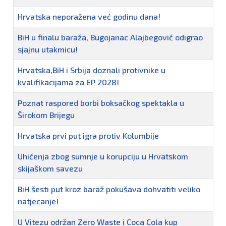
Hrvatska neporažena već godinu dana!
BiH u finalu baraža, Bugojanac Alajbegović odigrao
sjajnu utakmicu!
Hrvatska,BiH i Srbija doznali protivnike u
kvalifikacijama za EP 2028!
Poznat raspored borbi boksačkog spektakla u
Širokom Brijegu
Hrvatska prvi put igra protiv Kolumbije
Uhićenja zbog sumnje u korupciju u Hrvatskom
skijaškom savezu
BiH šesti put kroz baraž pokušava dohvatiti veliko
natjecanje!
U Vitezu održan Zero Waste i Coca Cola kup