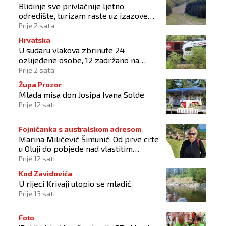
Blidinje sve privlačnije ljetno
odredište, turizam raste uz izazove
očuvanja prirode
Prije 2 sata
Hrvatska
U sudaru vlakova zbrinute 24
ozlijeđene osobe, 12 zadržano na
liječenju
Prije 2 sata
Župa Prozor
Mlada misa don Josipa Ivana Solde
Prije 12 sati
Fojničanka s australskom adresom
Marina Miličević Šimunić: Od prve crte
u Oluji do pobjede nad vlastitim
„olujama“
Prije 12 sati
Kod Zavidovića
U rijeci Krivaji utopio se mladić
Prije 13 sati
Foto