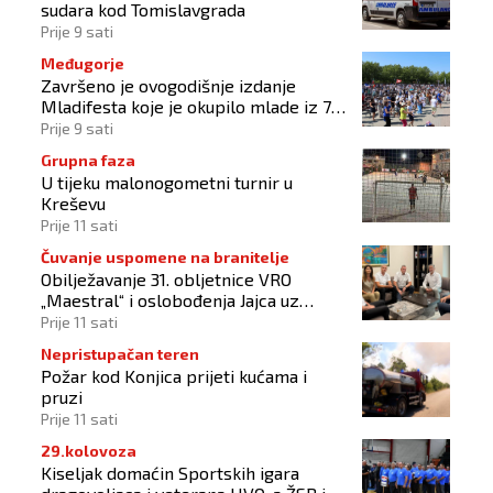
sudara kod Tomislavgrada
Prije 9 sati
Međugorje
Završeno je ovogodišnje izdanje
Mladifesta koje je okupilo mlade iz 73
zemlje svijeta
Prije 9 sati
Grupna faza
U tijeku malonogometni turnir u
Kreševu
Prije 11 sati
Čuvanje uspomene na branitelje
Obilježavanje 31. obljetnice VRO
„Maestral“ i oslobođenja Jajca uz
pokroviteljstvo HNS-a BiH
Prije 11 sati
Nepristupačan teren
Požar kod Konjica prijeti kućama i
pruzi
Prije 11 sati
29.kolovoza
Kiseljak domaćin Sportskih igara