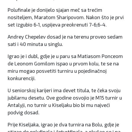
Polufinale je donijelo sjajan meč sa trećim
nositeljem, Maratom Sharipovom. Nakon što je prvi
set izgubio 6-1, uspijeva preokrenuti 7-6;6-4.
Andrey Chepelev dosad je na terenu proveo sedam
sati i 40 minuta u singlu.
Igrao je i dubl, gdje je u paru sa Matiasom Ponceom
de Leonom Gomilom ispao u prvom kolu, te se na
miru mogao posvetiti turniru u pojedinačnoj
konkurenciji.
U seniorskoj karijeri ima devet titula, te čeka svoju
jubilarnu desetu. Ove godine osvojio je M15 turnir u
Antalyji, no turnir u Kiseljaku bio bi mu najveći
podvig dosad.
Prije Kiseljaka, igrao je dva turnira na Bolu, gdje je
stizao do polufinala i četvrtfinala, a okušao se i na