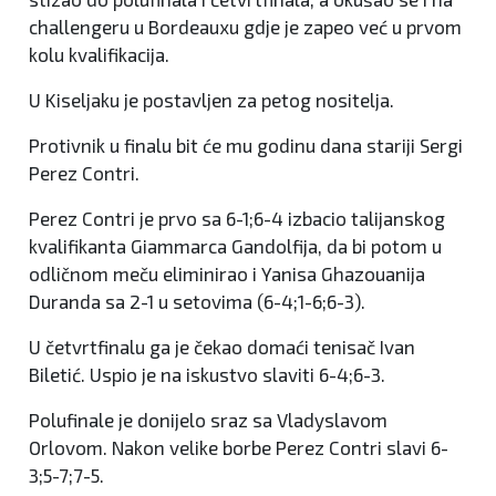
challengeru u Bordeauxu gdje je zapeo već u prvom
kolu kvalifikacija.
U Kiseljaku je postavljen za petog nositelja.
Protivnik u finalu bit će mu godinu dana stariji Sergi
Perez Contri.
Perez Contri je prvo sa 6-1;6-4 izbacio talijanskog
kvalifikanta Giammarca Gandolfija, da bi potom u
odličnom meču eliminirao i Yanisa Ghazouanija
Duranda sa 2-1 u setovima (6-4;1-6;6-3).
U četvrtfinalu ga je čekao domaći tenisač Ivan
Biletić. Uspio je na iskustvo slaviti 6-4;6-3.
Polufinale je donijelo sraz sa Vladyslavom
Orlovom. Nakon velike borbe Perez Contri slavi 6-
3;5-7;7-5.