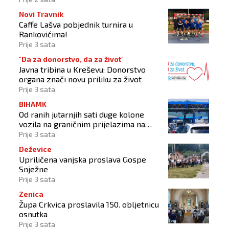
Novi Travnik
Caffe Lašva pobjednik turnira u
Rankovićima!
Prije 3 sata
"Da za donorstvo, da za život"
Javna tribina u Kreševu: Donorstvo
organa znači novu priliku za život
Prije 3 sata
BIHAMK
Od ranih jutarnjih sati duge kolone
vozila na graničnim prijelazima na
izlazu iz BiH
Prije 3 sata
Deževice
Upriličena vanjska proslava Gospe
Snježne
Prije 3 sata
Zenica
Župa Crkvica proslavila 150. obljetnicu
osnutka
Prije 3 sata