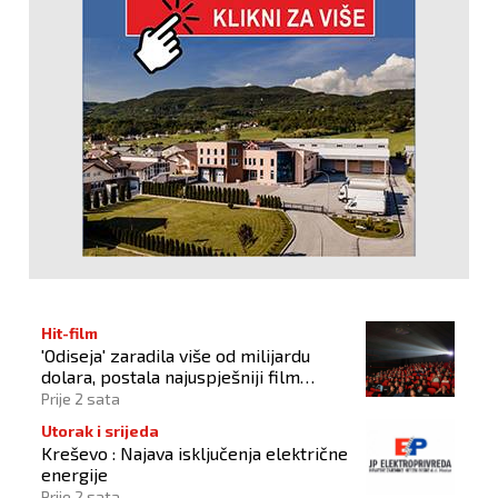
Hit-film
'Odiseja' zaradila više od milijardu
dolara, postala najuspješniji film
Christophera Nolana
Prije 2 sata
Utorak i srijeda
Kreševo : Najava isključenja električne
energije
Prije 2 sata