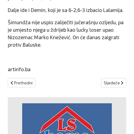
Dalje ide i Demin, koji je sa 6-2;6-3 izbacio Lalamija.
Šimundža nije uspio zaliječiti jučerašnju ozljedu, pa
je umjesto njega u ždrijeb kao lucky loser upao
Nizozemac Marko Knežević. On će danas zaigrati
protiv Baluske.
artinfo.ba
Prethodni članak: Taekwondo klub "Fojnica" proslavio veliki jubilej
Sljedeći članak:
Prethodni
Sljedeće