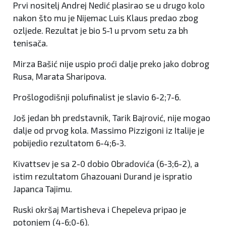
Prvi nositelj Andrej Nedić plasirao se u drugo kolo
nakon što mu je Nijemac Luis Klaus predao zbog
ozljede. Rezultat je bio 5-1 u prvom setu za bh
tenisača.
Mirza Bašić nije uspio proći dalje preko jako dobrog
Rusa, Marata Sharipova.
Prošlogodišnji polufinalist je slavio 6-2;7-6.
Još jedan bh predstavnik, Tarik Bajrović, nije mogao
dalje od prvog kola. Massimo Pizzigoni iz Italije je
pobijedio rezultatom 6-4;6-3.
Kivattsev je sa 2-0 dobio Obradovića (6-3;6-2), a
istim rezultatom Ghazouani Durand je ispratio
Japanca Tajimu.
Ruski okršaj Martisheva i Chepeleva pripao je
potonjem (4-6;0-6).