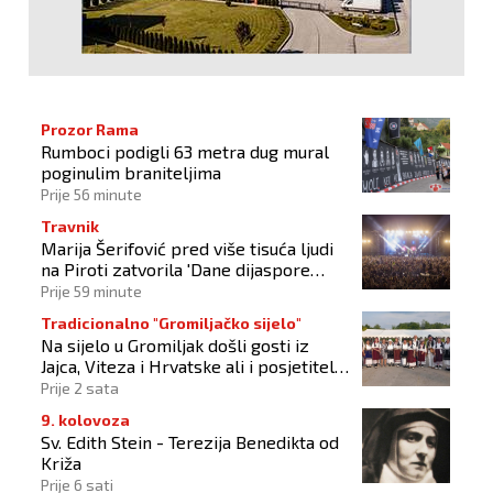
Prozor Rama
Rumboci podigli 63 metra dug mural
poginulim braniteljima
Prije 56 minute
Travnik
Marija Šerifović pred više tisuća ljudi
na Piroti zatvorila 'Dane dijaspore
2026'
Prije 59 minute
Tradicionalno "Gromiljačko sijelo"
Na sijelo u Gromiljak došli gosti iz
Jajca, Viteza i Hrvatske ali i posjetitelji
od Austrije do Australije
Prije 2 sata
9. kolovoza
Sv. Edith Stein - Terezija Benedikta od
Križa
Prije 6 sati