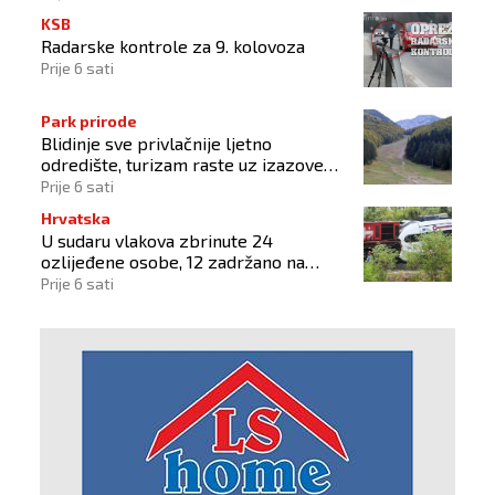
KSB
Radarske kontrole za 9. kolovoza
Prije 6 sati
Park prirode
Blidinje sve privlačnije ljetno
odredište, turizam raste uz izazove
očuvanja prirode
Prije 6 sati
Hrvatska
U sudaru vlakova zbrinute 24
ozlijeđene osobe, 12 zadržano na
liječenju
Prije 6 sati