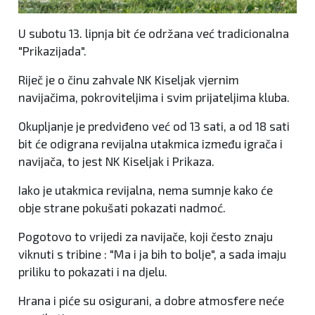
U subotu 13. lipnja bit će održana već tradicionalna
"Prikazijada".
Riječ je o činu zahvale NK Kiseljak vjernim
navijačima, pokroviteljima i svim prijateljima kluba.
Okupljanje je predviđeno već od 13 sati, a od 18 sati
bit će odigrana revijalna utakmica između igrača i
navijača, to jest NK Kiseljak i Prikaza.
Iako je utakmica revijalna, nema sumnje kako će
obje strane pokušati pokazati nadmoć.
Pogotovo to vrijedi za navijače, koji često znaju
viknuti s tribine : "Ma i ja bih to bolje", a sada imaju
priliku to pokazati i na djelu.
Hrana i piće su osigurani, a dobre atmosfere neće