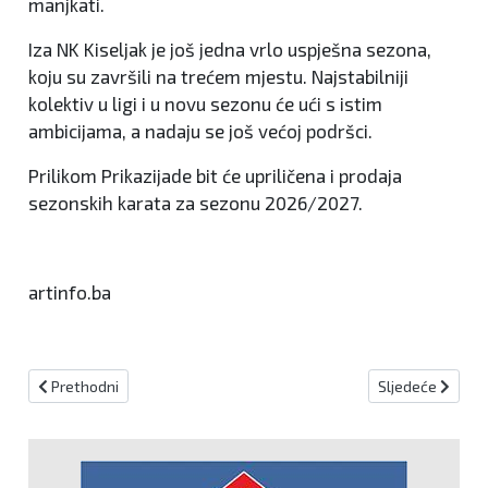
manjkati.
Iza NK Kiseljak je još jedna vrlo uspješna sezona,
koju su završili na trećem mjestu. Najstabilniji
kolektiv u ligi i u novu sezonu će ući s istim
ambicijama, a nadaju se još većoj podršci.
Prilikom Prikazijade bit će upriličena i prodaja
sezonskih karata za sezonu 2026/2027.
artinfo.ba
Prethodni članak: Biletić u drugom kolu singla nakon drame od tri 
Sljedeći članak:
Prethodni
Sljedeće