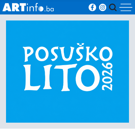
Početna
Vijesti
Sport
Kultura
Crna
kronika
Politika
Zanimljivosti