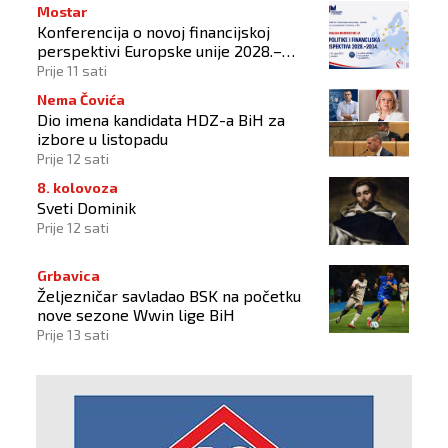
Mostar
Konferencija o novoj financijskoj
perspektivi Europske unije 2028.–
2034.
Prije 11 sati
Nema Čovića
Dio imena kandidata HDZ-a BiH za
izbore u listopadu
Prije 12 sati
8. kolovoza
Sveti Dominik
Prije 12 sati
Grbavica
Željezničar savladao BSK na početku
nove sezone Wwin lige BiH
Prije 13 sati