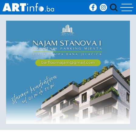
Početna
Vijesti
Sport
Kultura
Crna
kronika
Politika
Zanimljivosti