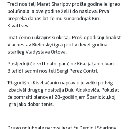
Treći nositelj Marat Sharipov prošle godine je igrao
polufinala, a ove godine želi i do naslova. Prva
prepreka danas bit će mu sunarodnjak Kiril
Kivattsev.
Imat ćemo i ukrajinski okršaj. Prošlogodišnji finalist
Viacheslav Bielinskyi igra protiv devet godina
starijeg Vladyslava Orlova.
Posljednji četvrtfinalni par čine Kiseljačanin Ivan
Biletić i sedmi nositelj Sergi Perez Contri.
19-godišnji Kiseljačanin napravio je veliki podvig
izbacivši drugog nositelja Duju Ajdukovića. Pokušat
će pomrsiti planove i 28-godišnjem Španjolcu,koji
igra jako dobar tenis.
Drugo polufinale parova igrat će Demin i Sharipov