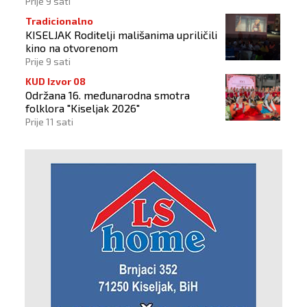
Prije 9 sati
Tradicionalno
KISELJAK Roditelji mališanima upriličili
kino na otvorenom
Prije 9 sati
KUD Izvor 08
Održana 16. međunarodna smotra
folklora "Kiseljak 2026"
Prije 11 sati