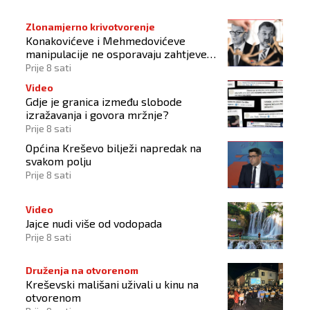
Zlonamjerno krivotvorenje
Konakovićeve i Mehmedovićeve
manipulacije ne osporavaju zahtjeve
Hrvata
Prije 8 sati
Video
Gdje je granica između slobode
izražavanja i govora mržnje?
Prije 8 sati
Općina Kreševo bilježi napredak na
svakom polju
Prije 8 sati
Video
Jajce nudi više od vodopada
Prije 8 sati
Druženja na otvorenom
Kreševski mališani uživali u kinu na
otvorenom