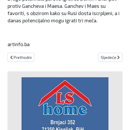
protiv Gancheva i Maesa. Ganchev i Maes su
favoriti, s obzirom kako su Rusi dosta iscrpljeni, a i
danas potencijalno mogu igrati tri meča.
artinfo.ba
Prethodni članak: Poznati polufinalisti singla, Biletić unatoč dobr
Sljedeći članak
Prethodni
Sljedeće