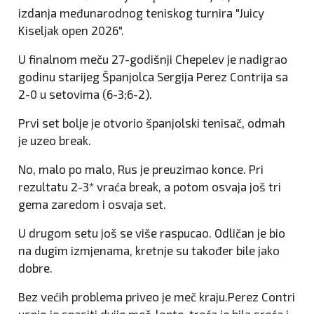
izdanja međunarodnog teniskog turnira "Juicy
Kiseljak open 2026".
U finalnom meču 27-godišnji Chepelev je nadigrao
godinu starijeg Španjolca Sergija Perez Contrija sa
2-0 u setovima (6-3;6-2).
Prvi set bolje je otvorio španjolski tenisač, odmah
je uzeo break.
No, malo po malo, Rus je preuzimao konce. Pri
rezultatu 2-3* vraća break, a potom osvaja još tri
gema zaredom i osvaja set.
U drugom setu još se više raspucao. Odličan je bio
na dugim izmjenama, kretnje su također bile jako
dobre.
Bez većih problema priveo je meč kraju.Perez Contri
uspio je spasiti dvije meč-lopte, treća je bila sreća i