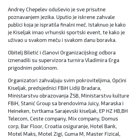
Andrey Chepelev oduševio je sve prisutne
poznavanjem jezika. Uputio je iskrene zahvale
publici koja je ispratila finalni meč. Istaknuo je kako
je Kiseljak imao vrhunski sportski event, te kako je
uživao u svakom meču i svakom danu boravka.
Obitelj Biletić i članovi Organizacijskog odbora
iznenadili su supervizora turnira Vladimira Erga
prigodnim poklonom.
Organizatori zahvaljuju svim pokroviteljima, Općini
Kiseljak, predsjednici FBiH Lidiji Bradara,
Ministarstvu obrazovanja ŽSB, Ministarstvu kulture
FBiH, Stanić Group sa brendovima Juicy, Maraska i
Heineken, tvrtkama Sarajevski kiseljak, EP HZ HB,BH
Telecom, Ceste company, Mix company, Domus
corp, Bar Floor, Croatia osiguranje, Hotel Bank,
Motel Maks, Motel Zigi, Guma M, Master Fizical,