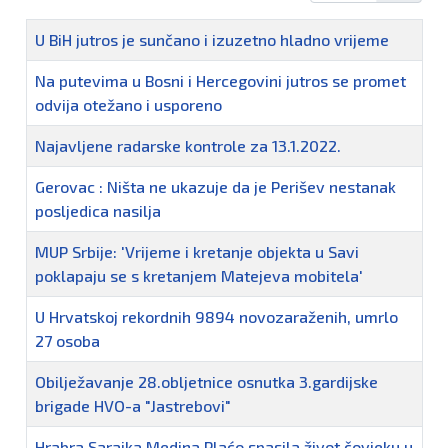
Naziv
U BiH jutros je sunčano i izuzetno hladno vrijeme
Na putevima u Bosni i Hercegovini jutros se promet
odvija otežano i usporeno
Najavljene radarske kontrole za 13.1.2022.
Gerovac : Ništa ne ukazuje da je Perišev nestanak
posljedica nasilja
MUP Srbije: 'Vrijeme i kretanje objekta u Savi
poklapaju se s kretanjem Matejeva mobitela'
U Hrvatskoj rekordnih 9894 novozaraženih, umrlo
27 osoba
Obilježavanje 28.obljetnice osnutka 3.gardijske
brigade HVO-a "Jastrebovi"
Hrabra Sarajka Medina Plaćo spasila život čovjeku u