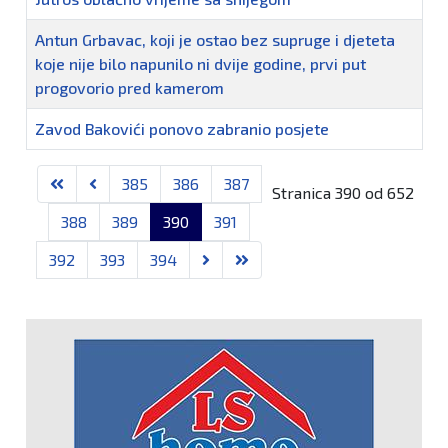
Antun Grbavac, koji je ostao bez supruge i djeteta
koje nije bilo napunilo ni dvije godine, prvi put
progovorio pred kamerom
Zavod Bakovići ponovo zabranio posjete
Članci
385
386
387
Stranica 390 od 652
388
389
390
391
392
393
394