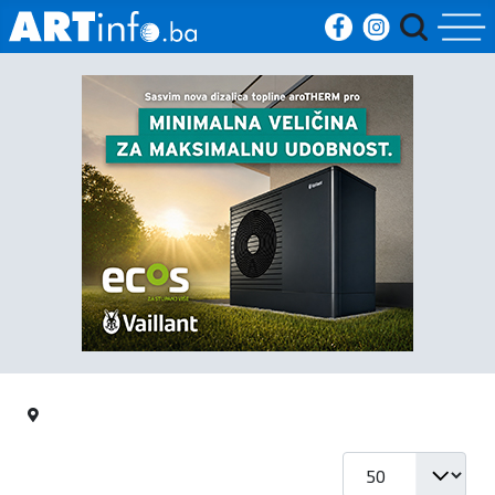
Početna
Vijesti
Sport
Kultura
Crna
kronika
Politika
Prikaz #
Zanimljivosti