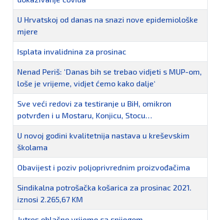
U Hrvatskoj od danas na snazi nove epidemiološke
mjere
Isplata invalidnina za prosinac
Nenad Periš: ‘Danas bih se trebao vidjeti s MUP-om,
loše je vrijeme, vidjet ćemo kako dalje‘
Sve veći redovi za testiranje u BiH, omikron
potvrđen i u Mostaru, Konjicu, Stocu…
U novoj godini kvalitetnija nastava u kreševskim
školama
Obavijest i poziv poljoprivrednim proizvođačima
Sindikalna potrošačka košarica za prosinac 2021.
iznosi 2.265,67 KM
Jutros oblačno vrijeme sa snijegom