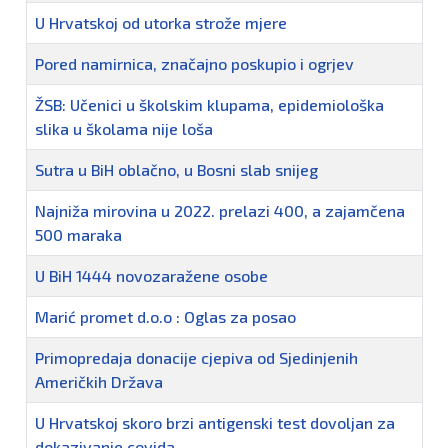
U Hrvatskoj od utorka strože mjere
Pored namirnica, značajno poskupio i ogrjev
ŽSB: Učenici u školskim klupama, epidemiološka
slika u školama nije loša
Sutra u BiH oblačno, u Bosni slab snijeg
Najniža mirovina u 2022. prelazi 400, a zajamčena
500 maraka
U BiH 1444 novozaražene osobe
Marić promet d.o.o : Oglas za posao
Primopredaja donacije cjepiva od Sjedinjenih
Američkih Država
U Hrvatskoj skoro brzi antigenski test dovoljan za
dokazivanje covida