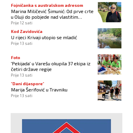
Fojničanka s australskom adresom
Marina Miličević Šimunić: Od prve crte
u Oluji do pobjede nad vlastitim
„olujama“
Prije 12 sati
Kod Zavidovića
U rijeci Krivaji utopio se mladić
Prije 13 sati
Foto
'Pekijada' u Varešu okupila 37 ekipa iz
četiri države regije
Prije 13 sati
"Dani dijaspore"
Marija Šerifović u Travniku
Prije 13 sati