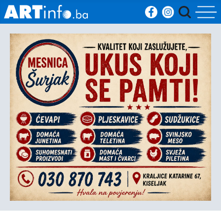
Početna
Vijesti
Sport
Kultura
Crna
kronika
Politika
Zanimljivosti