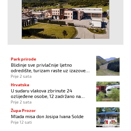
Park prirode
Blidinje sve privlačnije ljetno
odredište, turizam raste uz izazove
očuvanja prirode
Prije 2 sata
Hrvatska
U sudaru vlakova zbrinute 24
ozlijeđene osobe, 12 zadržano na
liječenju
Prije 2 sata
Župa Prozor
Mlada misa don Josipa Ivana Solde
Prije 12 sati