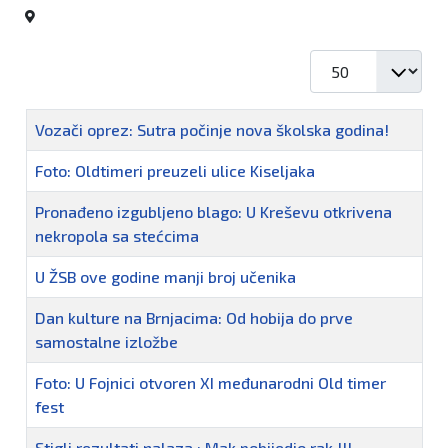
Prikaz #
Naziv
Vozači oprez: Sutra počinje nova školska godina!
Foto: Oldtimeri preuzeli ulice Kiseljaka
Pronađeno izgubljeno blago: U Kreševu otkrivena
nekropola sa stećcima
U ŽSB ove godine manji broj učenika
Dan kulture na Brnjacima: Od hobija do prve
samostalne izložbe
Foto: U Fojnici otvoren XI međunarodni Old timer
fest
Stigli rezultati nalaza : Mak pobijedio rak !!!