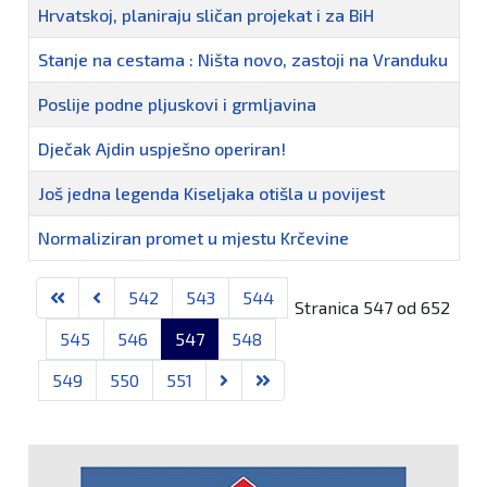
Hrvatskoj, planiraju sličan projekat i za BiH
Stanje na cestama : Ništa novo, zastoji na Vranduku
Poslije podne pljuskovi i grmljavina
Dječak Ajdin uspješno operiran!
Još jedna legenda Kiseljaka otišla u povijest
Normaliziran promet u mjestu Krčevine
Članci
542
543
544
Stranica 547 od 652
545
546
547
548
549
550
551