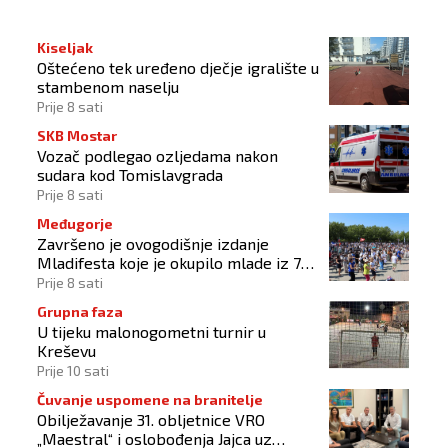
Kiseljak
Oštećeno tek uređeno dječje igralište u
stambenom naselju
Prije 8 sati
SKB Mostar
Vozač podlegao ozljedama nakon
sudara kod Tomislavgrada
Prije 8 sati
Međugorje
Završeno je ovogodišnje izdanje
Mladifesta koje je okupilo mlade iz 73
zemlje svijeta
Prije 8 sati
Grupna faza
U tijeku malonogometni turnir u
Kreševu
Prije 10 sati
Čuvanje uspomene na branitelje
Obilježavanje 31. obljetnice VRO
„Maestral“ i oslobođenja Jajca uz