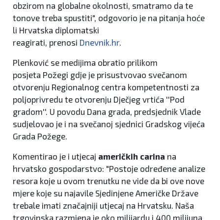
obzirom na globalne okolnosti, smatramo da te
tonove treba spustiti", odgovorio je na pitanja hoće
li Hrvatska diplomatski
reagirati, prenosi
Dnevnik.hr
.
Plenković se medijima obratio prilikom
posjeta Požegi gdje je prisustvovao svečanom
otvorenju Regionalnog centra kompetentnosti za
poljoprivredu te otvorenju Dječjeg vrtića ''Pod
gradom''. U povodu Dana grada, predsjednik Vlade
sudjelovao je i na svečanoj sjednici Gradskog vijeća
Grada Požege.
Komentirao je i utjecaj
američkih carina
na
hrvatsko gospodarstvo: "Postoje određene analize
resora koje u ovom trenutku ne vide da bi ove nove
mjere koje su najavile Sjedinjene Američke Države
trebale imati značajniji utjecaj na Hrvatsku. Naša
trgovinska razmjena je oko milijardu i 400 milijuna