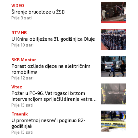
VIDEO
Širenje bruceloze u ŽSB
Prije 9 sati
RTV HB
U Kninu obilježena 31. godišnjica Oluje
Prije 10 sati
SKB Mostar
Porast ozljeda djece na električnim
romobilima
Prije 12 sati
Vitez
Požar u PC-96: Vatrogasci brzom
intervencijom spriječili širenje vatre
na okolne objekte
Prije 15 sati
Travnik
U prometnoj nesreći poginuo 82-
godišnjak
Prije 15 sati