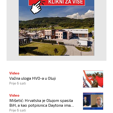
Video
Važna uloga HVO-a u Oluji
Prije 6 sati
Video
Mišetić: Hrvatska je Olujom spasila
BiH, a kao potpisnica Daytona ima
puno pravo štititi hrvatski narod
Prije 6 sati