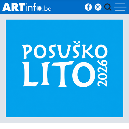
Početna
Vijesti
Sport
Kultura
Crna
kronika
Politika
Zanimljivosti