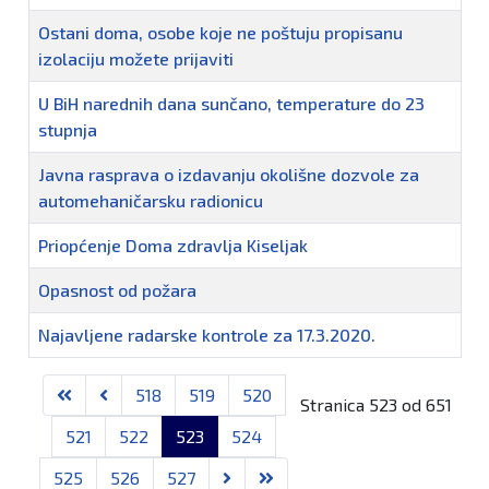
Ostani doma, osobe koje ne poštuju propisanu
izolaciju možete prijaviti
U BiH narednih dana sunčano, temperature do 23
stupnja
Javna rasprava o izdavanju okolišne dozvole za
automehaničarsku radionicu
Priopćenje Doma zdravlja Kiseljak
Opasnost od požara
Najavljene radarske kontrole za 17.3.2020.
Članci
518
519
520
Stranica 523 od 651
521
522
523
524
525
526
527