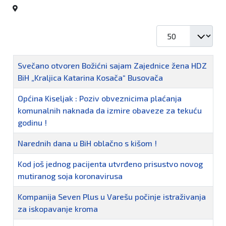
Prikaz #
Naziv
Svečano otvoren Božićni sajam Zajednice žena HDZ
BiH „Kraljica Katarina Kosača“ Busovača
Općina Kiseljak : Poziv obveznicima plaćanja
komunalnih naknada da izmire obaveze za tekuću
godinu !
Narednih dana u BiH oblačno s kišom !
Kod još jednog pacijenta utvrđeno prisustvo novog
mutiranog soja koronavirusa
Kompanija Seven Plus u Varešu počinje istraživanja
za iskopavanje kroma