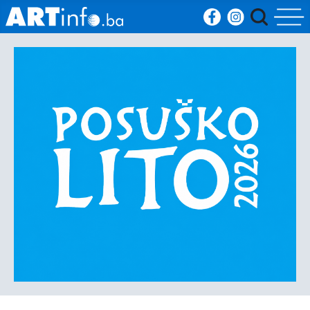
Početna
Vijesti
Sport
Kultura
Crna
kronika
Politika
Zanimljivosti