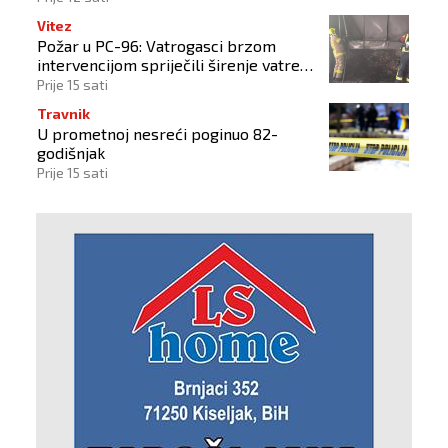
Vitez
Požar u PC-96: Vatrogasci brzom
intervencijom spriječili širenje vatre
na okolne objekte
Prije 15 sati
Travnik
U prometnoj nesreći poginuo 82-
godišnjak
Prije 15 sati