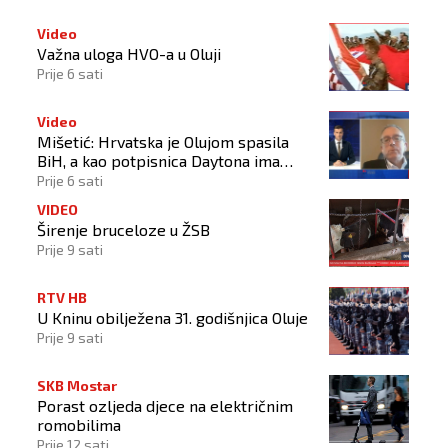
Video
Važna uloga HVO-a u Oluji
Prije 6 sati
Video
Mišetić: Hrvatska je Olujom spasila
BiH, a kao potpisnica Daytona ima
puno pravo štititi hrvatski narod
Prije 6 sati
VIDEO
Širenje bruceloze u ŽSB
Prije 9 sati
RTV HB
U Kninu obilježena 31. godišnjica Oluje
Prije 9 sati
SKB Mostar
Porast ozljeda djece na električnim
romobilima
Prije 12 sati