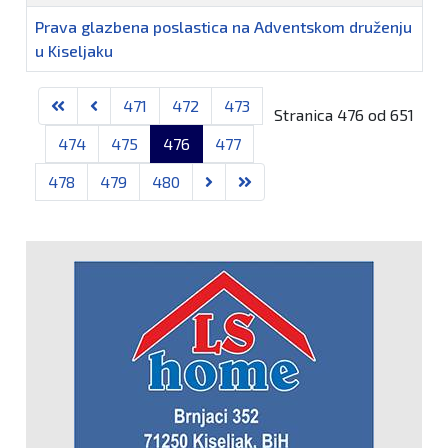
Prava glazbena poslastica na Adventskom druženju
u Kiseljaku
Članci
471
472
473
Stranica 476 od 651
474
475
476
477
478
479
480