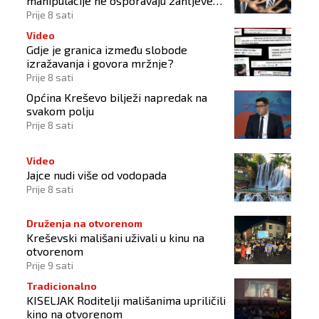
manipulacije ne osporavaju zahtjeve
Hrvata
Prije 8 sati
Video
Gdje je granica između slobode
izražavanja i govora mržnje?
Prije 8 sati
Općina Kreševo bilježi napredak na
svakom polju
Prije 8 sati
Video
Jajce nudi više od vodopada
Prije 8 sati
Druženja na otvorenom
Kreševski mališani uživali u kinu na
otvorenom
Prije 9 sati
Tradicionalno
KISELJAK Roditelji mališanima upriličili
kino na otvorenom