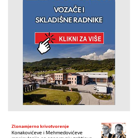
Zlonamjerno krivotvorenje
Konakovićeve i Mehmedovićeve