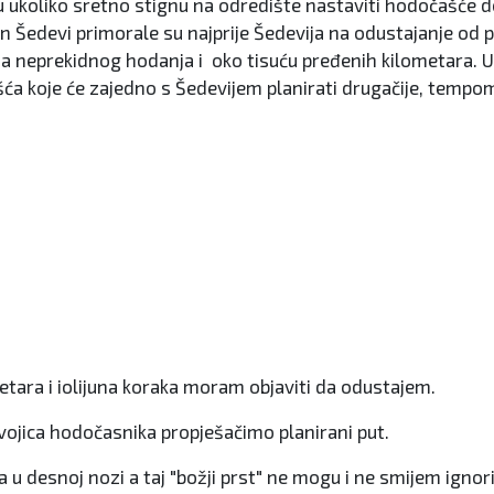
u ukoliko sretno stignu na odredište nastaviti hodočašće do
an Šedevi primorale su najprije Šedevija na odustajanje od pu
ana neprekidnog hodanja i oko tisuću pređenih kilometara. 
a koje će zajedno s Šedevijem planirati drugačije, tempom 
etara i iolijuna koraka moram objaviti da odustajem.
vojica hodočasnika propješačimo planirani put.
 u desnoj nozi a taj "božji prst" ne mogu i ne smijem ignori