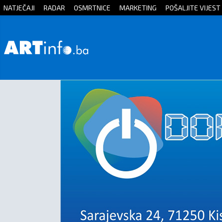
NATJEČAJI
RADAR
OSMRTNICE
MARKETING
POŠALJITE VIJEST
Početna
Vijesti
Sport
Kultura
Crna
kronika
Politika
Zanimljivosti