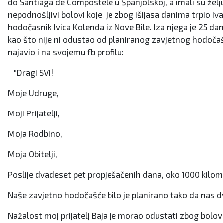
do Santiaga de Compostele u Španjolskoj, a imali su želj
nepodnošljivi bolovi koje je zbog išijasa danima trpio Iv
hodočasnik Ivica Kolenda iz Nove Bile. Iza njega je 25 d
kao što nije ni odustao od planiranog zavjetnog hodočašć
najavio i na svojemu fb profilu:
"Dragi SVI!
Moje Udruge,
Moji Prijatelji,
Moja Rodbino,
Moja Obitelji,
Poslije dvadeset pet propješačenih dana, oko 1000 kilom
Naše zavjetno hodočašće bilo je planirano tako da nas d
Nažalost moj prijatelj Baja je morao odustati zbog bolova