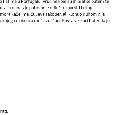
 Fatime u Portugalu. Vrućine koje su ih pratile putem te
ta, a danas je putovanje odlučio završiti i drugi
Umora kaže ima, žuljeva također, ali klonuo duhom nije
kojeg će obojica moći izdržari, Povratak kući Kolenda je
rati.