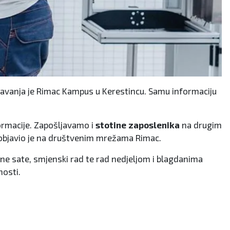
ljavanja je Rimac Kampus u Kerestincu. Samu informaciju
ormacije. Zapošljavamo i
stotine zaposlenika
na drugim
”, objavio je na društvenim mrežama Rimac.
e sate, smjenski rad te rad nedjeljom i blagdanima
nosti.