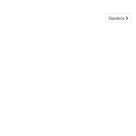
Sljedeći članak
Sljedeće