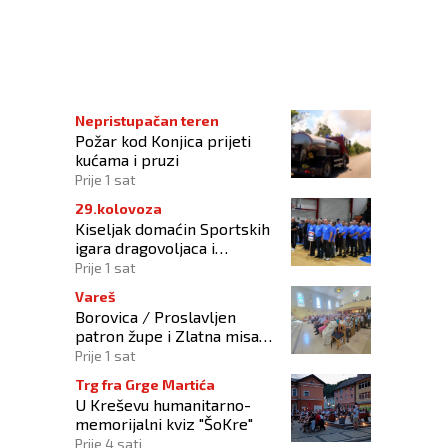
Nepristupačan teren
Požar kod Konjica prijeti
kućama i pruzi
Prije 1 sat
29.kolovoza
Kiseljak domaćin Sportskih
igara dragovoljaca i
veterana HVO-a ŽSB i Dana
Prije 1 sat
branitelja
Vareš
Borovica / Proslavljen
patron župe i Zlatna misa
vlč. Mije Matoševića
Prije 1 sat
Trg fra Grge Martića
U Kreševu humanitarno-
memorijalni kviz "ŠoKre"
Prije 4 sati