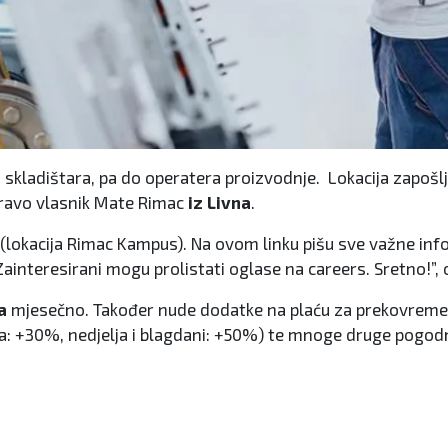
d skladištara, pa do operatera proizvodnje. Lokacija zapoš
pravo vlasnik Mate Rimac
iz Livna
.
(lokacija Rimac Kampus). Na ovom linku pišu sve važne inf
 Zainteresirani mogu prolistati oglase na careers. Sretno!
a
mjesečno. Također nude dodatke na plaću za prekovremen
: +30%, nedjelja i blagdani: +50%) te mnoge druge pogod