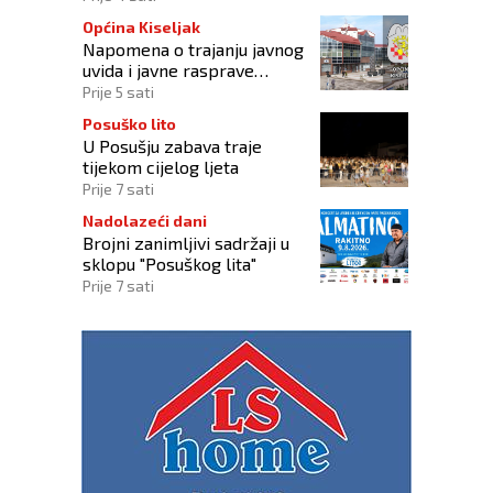
Općina Kiseljak
Napomena o trajanju javnog
uvida i javne rasprave
rasprave o Nacrtu
Prije 5 sati
prostornog plana
Posuško lito
U Posušju zabava traje
tijekom cijelog ljeta
Prije 7 sati
Nadolazeći dani
Brojni zanimljivi sadržaji u
sklopu "Posuškog lita"
Prije 7 sati