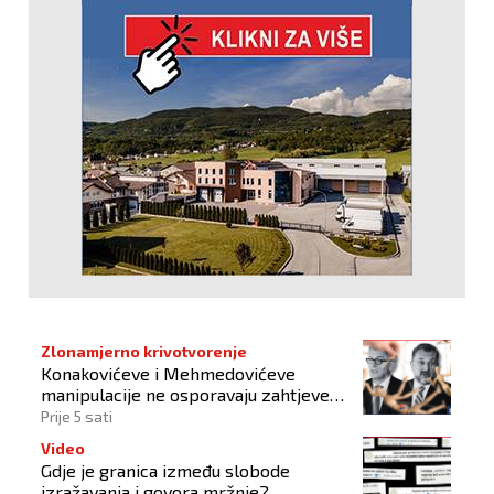
Zlonamjerno krivotvorenje
Konakovićeve i Mehmedovićeve
manipulacije ne osporavaju zahtjeve
Hrvata
Prije 5 sati
Video
Gdje je granica između slobode
izražavanja i govora mržnje?