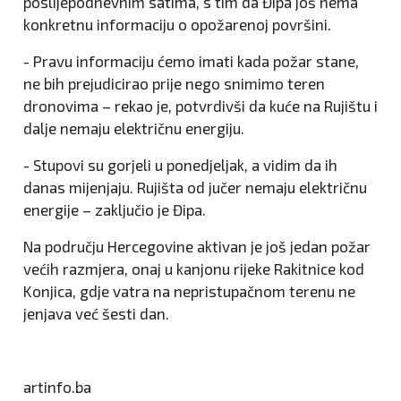
poslijepodnevnim satima, s tim da Đipa još nema
konkretnu informaciju o opožarenoj površini.
- Pravu informaciju ćemo imati kada požar stane,
ne bih prejudicirao prije nego snimimo teren
dronovima – rekao je, potvrdivši da kuće na Rujištu i
dalje nemaju električnu energiju.
- Stupovi su gorjeli u ponedjeljak, a vidim da ih
danas mijenjaju. Rujišta od jučer nemaju električnu
energije – zaključio je Đipa.
Na području Hercegovine aktivan je još jedan požar
većih razmjera, onaj u kanjonu rijeke Rakitnice kod
Konjica, gdje vatra na nepristupačnom terenu ne
jenjava već šesti dan.
artinfo.ba