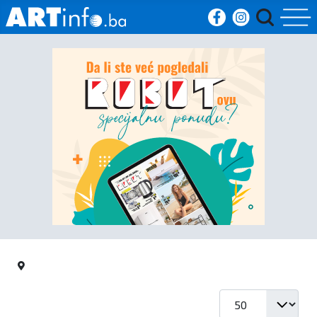
Početna
Vijesti
Sport
Kultura
Crna
kronika
Politika
Prikaz #
Zanimljivosti