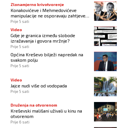
Zlonamjerno krivotvorenje
Konakovićeve i Mehmedovićeve
manipulacije ne osporavaju zahtjeve
Hrvata
Prije 5 sati
Video
Gdje je granica između slobode
izražavanja i govora mržnje?
Prije 5 sati
Općina Kreševo bilježi napredak na
svakom polju
Prije 5 sati
Video
Jajce nudi više od vodopada
Prije 5 sati
Druženja na otvorenom
Kreševski mališani uživali u kinu na
otvorenom
Prije 6 sati