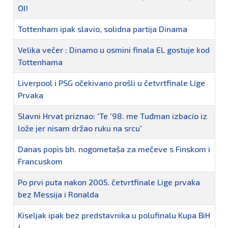
OI!
Tottenham ipak slavio, solidna partija Dinama
Velika večer : Dinamo u osmini finala EL gostuje kod
Tottenhama
Liverpool i PSG očekivano prošli u četvrtfinale Lige
Prvaka
Slavni Hrvat priznao: 'Te '98. me Tuđman izbacio iz
lože jer nisam držao ruku na srcu'
Danas popis bh. nogometaša za mečeve s Finskom i
Francuskom
Po prvi puta nakon 2005. četvrtfinale Lige prvaka
bez Messija i Ronalda
Kiseljak ipak bez predstavnika u polufinalu Kupa BiH
!