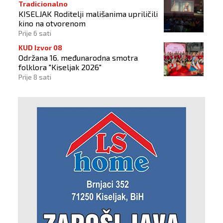
Tradicionalno
KISELJAK Roditelji mališanima upriličili
kino na otvorenom
Prije 6 sati
KUD Izvor 08
Održana 16. međunarodna smotra
folklora "Kiseljak 2026"
Prije 8 sati