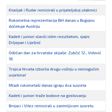
Naziv
Kiseljak i Rudar remizirali u prijateljskoj utakmici
Rukometna reprezentacija BiH danas u Bugojnu
dočekuje Austriju
Kadeti i juniori slavili istim rezultatom, sjajni
Drljepan i Liješnić
Odličan dan za hrvatske skijaše: Zubčić 12., Vidović
18.
Trojica Hrvata izborila drugu vožnju u nemogućim
uvjetima!
Mladi rukometaši danas igraju dva susreta
Kadeti i juniori traže bodove na gostovanju
Brnjaci i Vitez remizirali u zanimljivom susretu