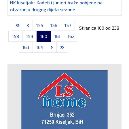
NK Kiseljak : Kadeti i juniori traže pobjede na
otvaranju drugog dijela sezone
Članci
155
156
157
Stranica 160 od 238
158
159
160
161
162
163
164