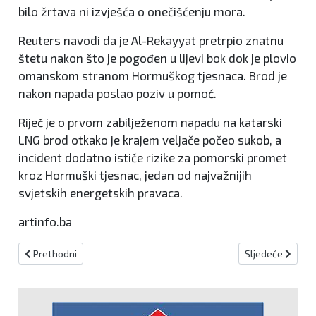
bilo žrtava ni izvješća o onečišćenju mora.
Reuters navodi da je Al-Rekayyat pretrpio znatnu
štetu nakon što je pogođen u lijevi bok dok je plovio
omanskom stranom Hormuškog tjesnaca. Brod je
nakon napada poslao poziv u pomoć.
Riječ je o prvom zabilježenom napadu na katarski
LNG brod otkako je krajem veljače počeo sukob, a
incident dodatno ističe rizike za pomorski promet
kroz Hormuški tjesnac, jedan od najvažnijih
svjetskih energetskih pravaca.
artinfo.ba
Prethodni članak: Nadbiskup Vukšić susreo se s vršiteljem dužn
Sljedeći članak
Prethodni
Sljedeće