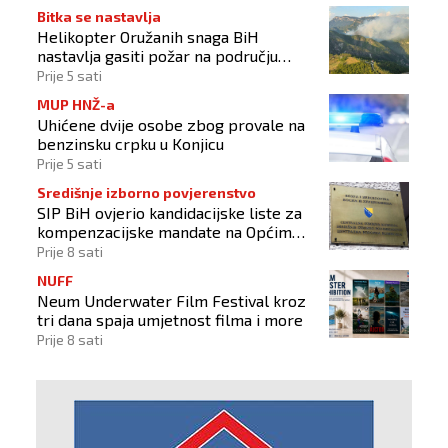
Bitka se nastavlja
Helikopter Oružanih snaga BiH
nastavlja gasiti požar na području
Konjica
Prije 5 sati
MUP HNŽ-a
Uhićene dvije osobe zbog provale na
benzinsku crpku u Konjicu
Prije 5 sati
Središnje izborno povjerenstvo
SIP BiH ovjerio kandidacijske liste za
kompenzacijske mandate na Općim
izborima 2026
Prije 8 sati
NUFF
Neum Underwater Film Festival kroz
tri dana spaja umjetnost filma i more
Prije 8 sati