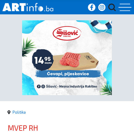
Početna
Vijesti
Sport
Kultura
Crna
kronika
Politika
Politika
MVEP RH
Zanimljivosti