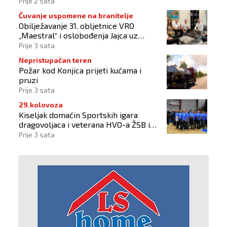
Prije 2 sata
Čuvanje uspomene na branitelje
Obilježavanje 31. obljetnice VRO
„Maestral“ i oslobođenja Jajca uz
pokroviteljstvo HNS-a BiH
Prije 3 sata
Nepristupačan teren
Požar kod Konjica prijeti kućama i
pruzi
Prije 3 sata
29.kolovoza
Kiseljak domaćin Sportskih igara
dragovoljaca i veterana HVO-a ŽSB i
Dana branitelja
Prije 3 sata