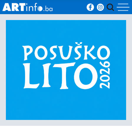
Početna
Vijesti
Sport
Kultura
Crna
kronika
Politika
Zanimljivosti