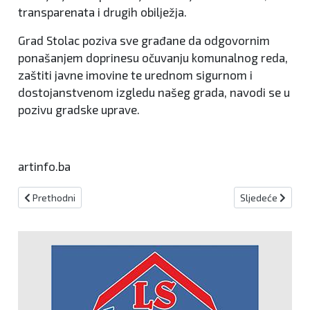
transparenata i drugih obilježja.
Grad Stolac poziva sve građane da odgovornim
ponašanjem doprinesu očuvanju komunalnog reda,
zaštiti javne imovine te urednom sigurnom i
dostojanstvenom izgledu našeg grada, navodi se u
pozivu gradske uprave.
artinfo.ba
Prethodni članak: U napadu na tanker s hrvatskom posadom u H
Sljedeći članak:
Prethodni
Sljedeće