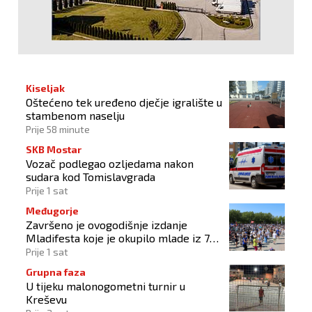
Kiseljak
Oštećeno tek uređeno dječje igralište u
stambenom naselju
Prije 58 minute
SKB Mostar
Vozač podlegao ozljedama nakon
sudara kod Tomislavgrada
Prije 1 sat
Međugorje
Završeno je ovogodišnje izdanje
Mladifesta koje je okupilo mlade iz 73
zemlje svijeta
Prije 1 sat
Grupna faza
U tijeku malonogometni turnir u
Kreševu