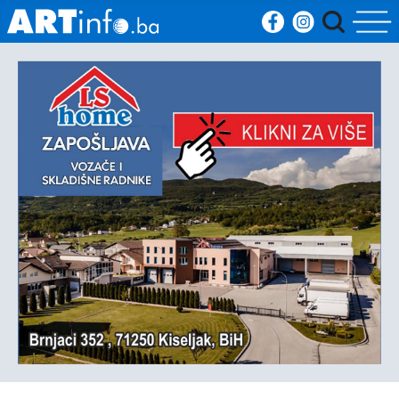
Početna
Vijesti
Sport
Kultura
Crna
kronika
Politika
Zanimljivosti