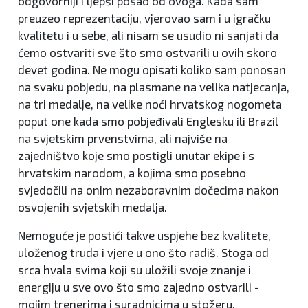
odgovorniji i ljepši posao od ovoga. Kada sam
preuzeo reprezentaciju, vjerovao sam i u igračku
kvalitetu i u sebe, ali nisam se usudio ni sanjati da
ćemo ostvariti sve što smo ostvarili u ovih skoro
devet godina. Ne mogu opisati koliko sam ponosan
na svaku pobjedu, na plasmane na velika natjecanja,
na tri medalje, na velike noći hrvatskog nogometa
poput one kada smo pobjeđivali Englesku ili Brazil
na svjetskim prvenstvima, ali najviše na
zajedništvo koje smo postigli unutar ekipe i s
hrvatskim narodom, a kojima smo posebno
svjedočili na onim nezaboravnim dočecima nakon
osvojenih svjetskih medalja.
Nemoguće je postići takve uspjehe bez kvalitete,
uloženog truda i vjere u ono što radiš. Stoga od
srca hvala svima koji su uložili svoje znanje i
energiju u sve ovo što smo zajedno ostvarili -
mojim trenerima i suradnicima u stožeru,