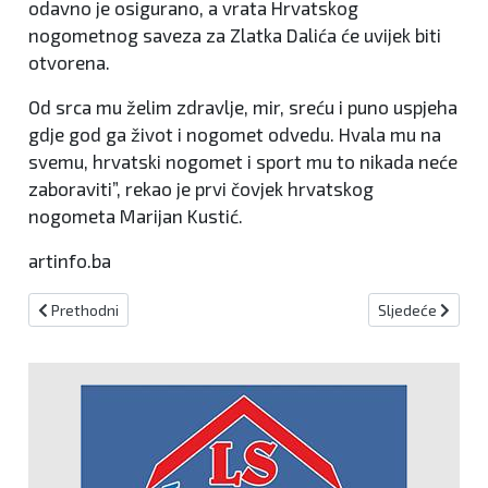
odavno je osigurano, a vrata Hrvatskog
nogometnog saveza za Zlatka Dalića će uvijek biti
otvorena.
Od srca mu želim zdravlje, mir, sreću i puno uspjeha
gdje god ga život i nogomet odvedu. Hvala mu na
svemu, hrvatski nogomet i sport mu to nikada neće
zaboraviti”, rekao je prvi čovjek hrvatskog
nogometa Marijan Kustić.
artinfo.ba
Prethodni članak: Završene 16. Sportske igre mladih BiH
Sljedeći članak:
Prethodni
Sljedeće