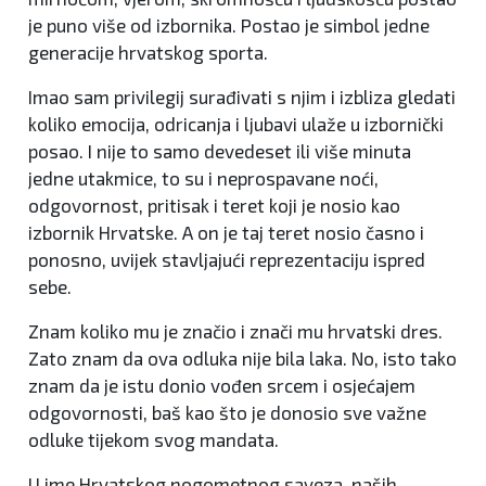
je puno više od izbornika. Postao je simbol jedne
generacije hrvatskog sporta.
Imao sam privilegij surađivati s njim i izbliza gledati
koliko emocija, odricanja i ljubavi ulaže u izbornički
posao. I nije to samo devedeset ili više minuta
jedne utakmice, to su i neprospavane noći,
odgovornost, pritisak i teret koji je nosio kao
izbornik Hrvatske. A on je taj teret nosio časno i
ponosno, uvijek stavljajući reprezentaciju ispred
sebe.
Znam koliko mu je značio i znači mu hrvatski dres.
Zato znam da ova odluka nije bila laka. No, isto tako
znam da je istu donio vođen srcem i osjećajem
odgovornosti, baš kao što je donosio sve važne
odluke tijekom svog mandata.
U ime Hrvatskog nogometnog saveza, naših