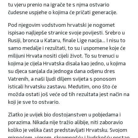
tu vjeru prenio na igrače te s njma ostvario
čudesne uspjehe o kojima će pričati generacije.
Pod njegovim vodstvom hrvatski je nogomet
ispisao najljepše stranice svoje povijesti. Srebro u
Rusiji, bronca u Kataru, finale Lige nacija... I nisu to
samo medalje i rezultati, to su i uspomene koje će
milijuni Hrvata nositi cijeli život. To su trenuci u
kojima je cijela Hrvatska disala kao jedno, u kojima
su djeca sanjala da jednoga dana odjenu dres
Vatrenih, a naši ljudi diljem svijeta s ponosom
isticali hrvatsku zastavu. Međutim, ono što će
možda ostati još veće od tih rezultata jest način na
koji je sve to ostvario.
Zlatko je uvijek bio dostojanstven u pobjedama i
porazima. Nikada nije tražio alibije, niti zaboravio
koliko je velika čast predstavljati Hrvatsku. Svojom
mirnoćom, vjerom, skromnošću i ljudskošću postao