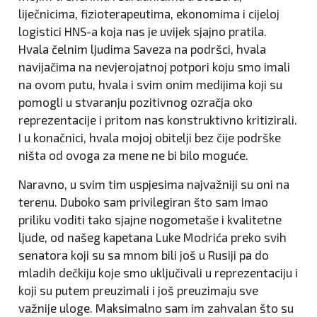
liječnicima, fizioterapeutima, ekonomima i cijeloj
logistici HNS-a koja nas je uvijek sjajno pratila.
Hvala čelnim ljudima Saveza na podršci, hvala
navijačima na nevjerojatnoj potpori koju smo imali
na ovom putu, hvala i svim onim medijima koji su
pomogli u stvaranju pozitivnog ozračja oko
reprezentacije i pritom nas konstruktivno kritizirali.
I u konačnici, hvala mojoj obitelji bez čije podrške
ništa od ovoga za mene ne bi bilo moguće.
Naravno, u svim tim uspjesima najvažniji su oni na
terenu. Duboko sam privilegiran što sam imao
priliku voditi tako sjajne nogometaše i kvalitetne
ljude, od našeg kapetana Luke Modrića preko svih
senatora koji su sa mnom bili još u Rusiji pa do
mladih dečkiju koje smo uključivali u reprezentaciju i
koji su putem preuzimali i još preuzimaju sve
važnije uloge. Maksimalno sam im zahvalan što su