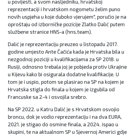
u povijesti, a svom nasljedniku, hrvatskoj
reprezentaciji i hrvatskom nogometu želim puno
novih uspjeha u koje duboko vjerujem", poručio je na
oproštaju od izborničke pozicije Zlatko Dalić putem
službene stranice HNS-a (hns.team).
Dalić je reprezentaciju preuzeo u listopadu 2017.
godine umjesto Ante Čačića kada je Hrvatska bila u
nezgodnoj poziciji u kvalifikacijama za SP 2018. u
Rusiji, odnosno trebala joj je pobjeda protiv Ukrajine
u Kijevu kako bi osigurala dodatne kvalifikacije. U
tom je i uspio, potom se plasirao na SP na kojem je
Hrvatska stigla do finala u kojem je izgubila od
Francuske sa 2-4 i osvojila srebro.
Na SP 2022. u Katru Dalić je s Hrvatskom osvojio
broncu, dok je vodio reprezentaciju i na dva EURA,
2021. je stigao do osmine finala, a 2024. ispao u
skupini, te na aktualnom SP u Sjevernoj Americi gdje