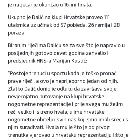
je natjecanje okončao u 16-ini finala.
Ukupno je Dalić na klupi Hrvatske proveo 111
utakmica uz učinak od 57 pobjeda, 26 remija i 28
poraza.
Biranim riječima Daliću se za sve što je napravio u
posljednjih gotovo devet godina zahvalio i
predsjednik HNS-a Marijan Kustić:
“Postoje trenuci u sportu kada je teško pronaći
prave riječi, a ovo je neprijeporno jedan od njih.
Zlatko Dalić donio je odluku da završava svoje
nevjerojatno putovanje na klupi hrvatske
nogometne reprezentacije i prije svega mu želim
reći veliko i iskreno hvala, u ime hrvatske
nogometne obitelji i svih nas koji smo imali sreću s
njim surađivati. Hvala mu je što je od prvog
trenutka vjerovao u hrvatsku reprezentaciju i što je