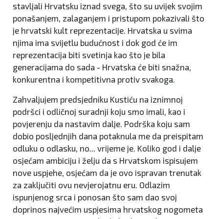
stavljali Hrvatsku iznad svega, što su uvijek svojim
ponašanjem, zalaganjem i pristupom pokazivali što
je hrvatski kult reprezentacije. Hrvatska u svima
njima ima svijetlu budućnost i dok god će im
reprezentacija biti svetinja kao što je bila
generacijama do sada - Hrvatska će biti snažna,
konkurentna i kompetitivna protiv svakoga.
Zahvaljujem predsjedniku Kustiću na iznimnoj
podršci i odličnoj suradnji koju smo imali, kao i
povjerenju da nastavim dalje. Podrška koju sam
dobio posljednjih dana potaknula me da preispitam
odluku o odlasku, no... vrijeme je. Koliko god i dalje
osjećam ambiciju i želju da s Hrvatskom ispisujem
nove uspjehe, osjećam da je ovo ispravan trenutak
za zaključiti ovu nevjerojatnu eru. Odlazim
ispunjenog srca i ponosan što sam dao svoj
doprinos najvećim uspjesima hrvatskog nogometa