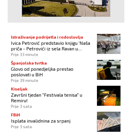
Istraživanje podrijetla i rodoslovlja
Ivica Petrović predstavio knjigu 'Naša
priča - Petrovići iz sela Ravan u
Busovači'
Prije 33 minute
Španjolska tvrtka
Glovo od ponedjeljka prestao
poslovati u BiH
Prije 39 minute
Kiseljak
Završni tjedan "Festivala tenisa" u
Remiru!
Prije 3 sata
FBiH
Isplata invalidnina za srpanj
Prije 3 sata