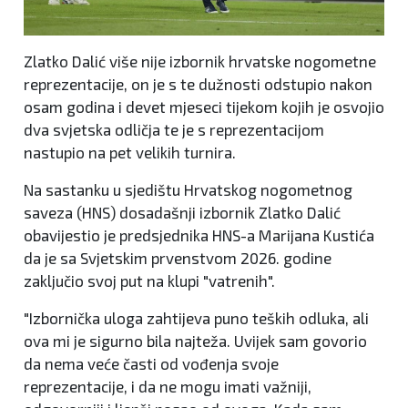
Zlatko Dalić više nije izbornik hrvatske nogometne
reprezentacije, on je s te dužnosti odstupio nakon
osam godina i devet mjeseci tijekom kojih je osvojio
dva svjetska odličja te je s reprezentacijom
nastupio na pet velikih turnira.
Na sastanku u sjedištu Hrvatskog nogometnog
saveza (HNS) dosadašnji izbornik Zlatko Dalić
obavijestio je predsjednika HNS-a Marijana Kustića
da je sa Svjetskim prvenstvom 2026. godine
zaključio svoj put na klupi "vatrenih".
"Izbornička uloga zahtijeva puno teških odluka, ali
ova mi je sigurno bila najteža. Uvijek sam govorio
da nema veće časti od vođenja svoje
reprezentacije, i da ne mogu imati važniji,