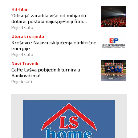
Hit-film
'Odiseja' zaradila više od milijardu
dolara, postala najuspješniji film
Christophera Nolana
Prije 3 sata
Utorak i srijeda
Kreševo : Najava isključenja električne
energije
Prije 3 sata
Novi Travnik
Caffe Lašva pobjednik turnira u
Rankovićima!
Prije 4 sati