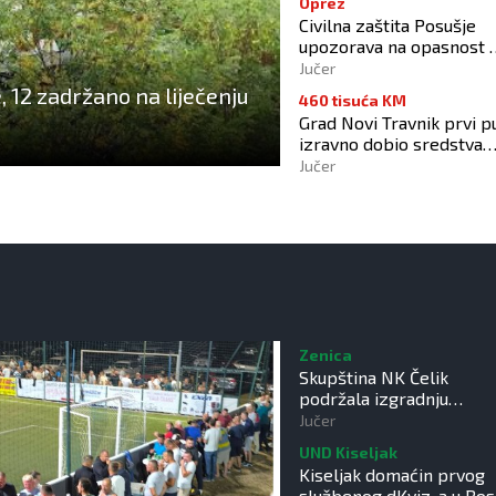
Oprez
Civilna zaštita Posušje
upozorava na opasnost 
požara na Blidinju
Jučer
 12 zadržano na liječenju
460 tisuća KM
Grad Novi Travnik prvi p
izravno dobio sredstva
Europske unije
Jučer
Zenica
Skupština NK Čelik
podržala izgradnju
Nacionalnog stadiona
Jučer
UND Kiseljak
Kiseljak domaćin prvog
službenog dKviz-a u Bos