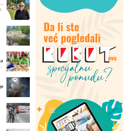
:
la
je