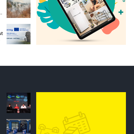
od
ut
ni