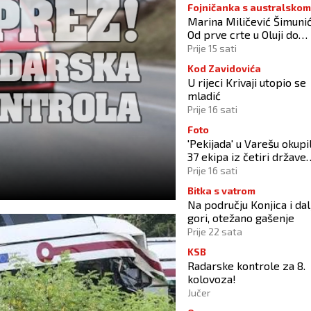
Fojničanka s australskom
Marina Miličević Šimunić
adresom
Od prve crte u Oluji do
pobjede nad vlastitim
Prije 15 sati
„olujama“
Kod Zavidovića
U rijeci Krivaji utopio se
mladić
Prije 16 sati
Foto
'Pekijada' u Varešu okupi
37 ekipa iz četiri države
regije
Prije 16 sati
Bitka s vatrom
Na području Konjica i dal
gori, otežano gašenje
Prije 22 sata
KSB
Radarske kontrole za 8.
kolovoza!
Jučer