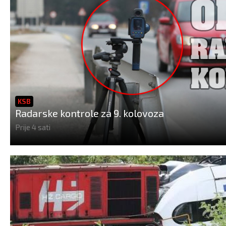
KSB
Radarske kontrole za 9. kolovoza
Prije 4 sati