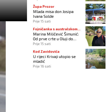
Župa Prozor
Mlada misa don Josipa
Ivana Solde
Prije 15 sati
Fojničanka s australskom
Marina Miličević Šimunić:
adresom
Od prve crte u Oluji do
pobjede nad vlastitim
Prije 15 sati
„olujama“
Kod Zavidovića
U rijeci Krivaji utopio se
mladić
Prije 16 sati