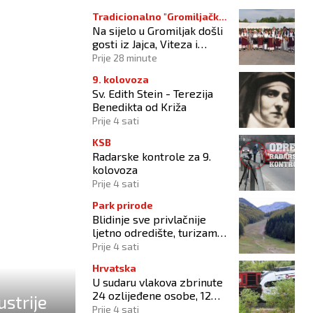
Tradicionalno "Gromiljačko
Na sijelo u Gromiljak došli
sijelo"
gosti iz Jajca, Viteza i
Hrvatske ali i posjetitelji od
Prije 28 minute
Austrije do Australije
9. kolovoza
Sv. Edith Stein - Terezija
Benedikta od Križa
Prije 4 sati
KSB
Radarske kontrole za 9.
kolovoza
Prije 4 sati
Park prirode
Blidinje sve privlačnije
ljetno odredište, turizam
raste uz izazove očuvanja
Prije 4 sati
prirode
Hrvatska
U sudaru vlakova zbrinute
24 ozlijeđene osobe, 12
ustrije
zadržano na liječenju
Prije 4 sati