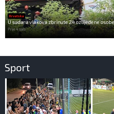
Hrvatska
U sudaru vlakova zbrinute 24 ozlijeđene osobe,
Prije 4 sati
Sport