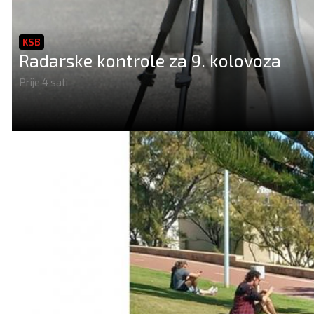
KSB
Radarske kontrole za 9. kolovoza
Prije 4 sati