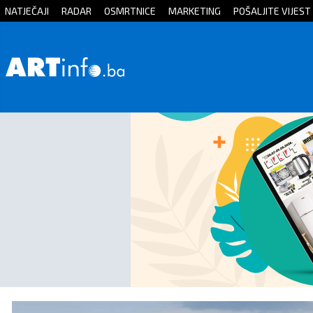
NATJEČAJI
RADAR
OSMRTNICE
MARKETING
POŠALJITE VIJEST
Početna
Vijesti
Sport
Kultura
Crna
kronika
Politika
Zanimljivosti