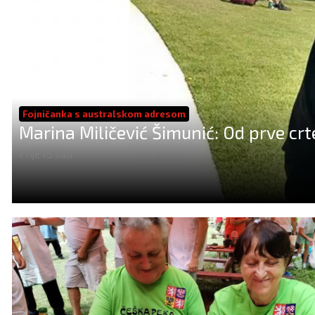
Fojničanka s australskom adresom
Marina Miličević Šimunić: Od prve crt
Prije 15 sati