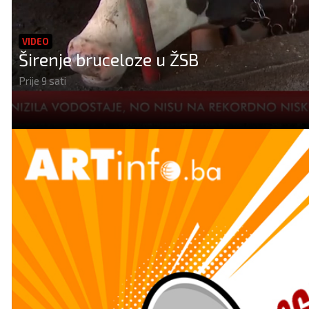
VIDEO
Širenje bruceloze u ŽSB
Prije 9 sati