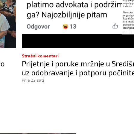
Strašni komentari
io
Prijetnje i poruke mržnje u Središ
uz odobravanje i potporu počinite
Prije 22 sati