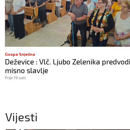
Gospa Snježna
Deževice : Vlč. Ljubo Zelenika predvod
misno slavlje
Prije 19 sati
Vijesti