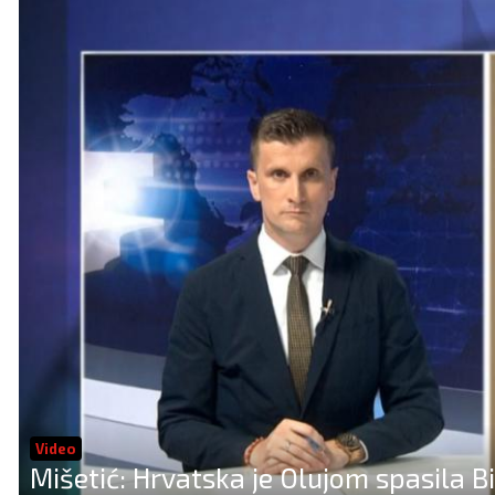
Video
Mišetić: Hrvatska je Olujom spasila 