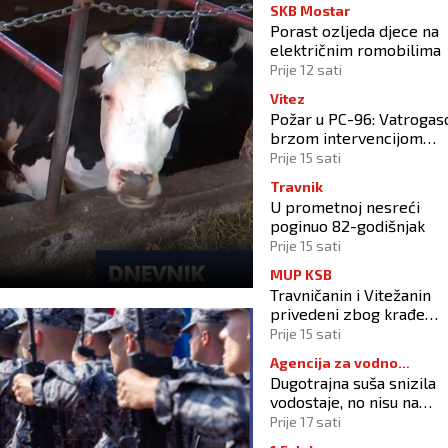
SKB Mostar
Porast ozljeda djece na
električnim romobilima
Prije 12 sati
Vitez
Požar u PC-96: Vatrogas
brzom intervencijom
spriječili širenje vatre n
Prije 15 sati
okolne objekte
Travnik
U prometnoj nesreći
poginuo 82-godišnjak
Prije 15 sati
MUP KSB
Travničanin i Vitežanin
privedeni zbog krađe
goriva
Prije 15 sati
Agencija za vodno
Dugotrajna suša snizila
područje Jadranskog mor
vodostaje, no nisu na
rekordno niskim razina
Prije 17 sati