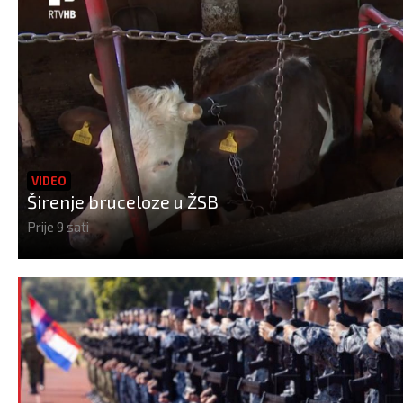
VIDEO
Širenje bruceloze u ŽSB
Prije 9 sati