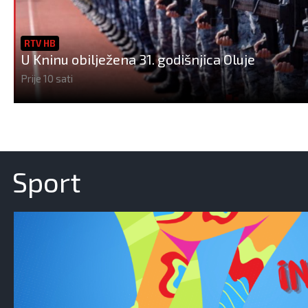
RTV HB
U Kninu obilježena 31. godišnjica Oluje
Prije 10 sati
Sport