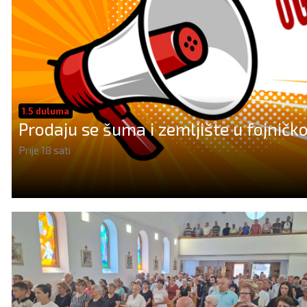
1.5 duluma
Prodaju se šuma i zemljište u fojničk
Prije 18 sati