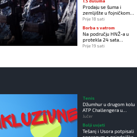
1.5 duluma
Prodaju se šuma i
zemljište u fojničkom
naselju Tješilo!
Prije 18 sati
Borba s vatrom
Na području HNŽ-a u
protekla 24 sata
zabilježeno deset požar
Prije 19 sati
Tenis
Džumhur u drugom kolu
ATP Challengera u
Poljskoj
Jučer
Bolji uvjeti
Tešanj i Usora potpisali
sporazum o zajedničko