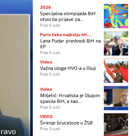
2026.
Specijalna olimpijada BiH
otvorila prijave za
Nacionalne inkluzivne igre
Prije 6 sati
Pariz čeka najbolju bh.
Lana Pudar predvodi BiH na
plivačicu
EP
Prije 6 sati
Video
Važna uloga HVO-a u Oluji
Prije 6 sati
Video
Mišetić: Hrvatska je Olujom
spasila BiH, a kao
potpisnica Daytona ima
Prije 6 sati
puno pravo štititi hrvatski
VIDEO
narod
Širenje bruceloze u ŽSB
Prije 9 sati
pravo