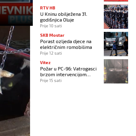
RTV HB
U Kninu obilježena 31.
godišnjica Oluje
Prije 10 sati
SKB Mostar
Porast ozljeda djece na
električnim romobilima
Prije 12 sati
Vitez
Požar u PC-96: Vatrogasci
brzom intervencijom
spriječili širenje vatre na
Prije 15 sati
okolne objekte