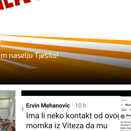
om naselju Tješilo!