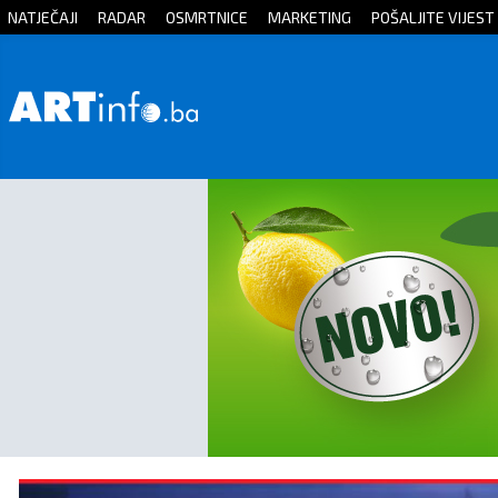
NATJEČAJI
RADAR
OSMRTNICE
MARKETING
POŠALJITE VIJEST
Početna
Vijesti
Sport
Kultura
Crna
kronika
Politika
Zanimljivosti