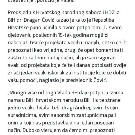
Predsjednik Hrvatskog narodnog sabora i HDZ-a
BiH dr. Dragan Čović kazao je kako je Republika
Hrvatske puno učinila s ovom potporom. „U svom
djelovanju posljednih 15-tak godina mogli bi
nabrojati tisuće projekata većih i manjih, netko će ih
prepoznati kao vrijedne, drugi će opet komentirati
zašto to radimo na taj način, ali ja sam siguran
svaki od projekata koje će te i danas potpisati ovdje
znači jedan veliki iskorak za institucije koje će dobiti
vašu pomoć“, naglasio je predsjednik Čović.
„Mnogo više od toga Vlada RH daje potporu svima
nama u BiH, hrvatskom narodu u BiH i s te strane
jedno veliko hvala, tebi dragi Andrej, svim tvojim
suradnicima, svim saborskim zastupnicima pa i
onima koji nas predstavljaju na jedan poseban
način. Duboko vjerujem da ćemo mi prepoznati