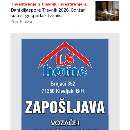
"Investiranje u Travnik, investiranje u
Dani dijaspore Travnik 2026: Održan
budućnost"
susret gospodarstvenika
Prije 14 sati