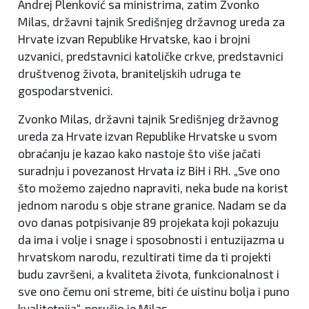
Andrej Plenković sa ministrima, zatim Zvonko
Milas, državni tajnik Središnjeg državnog ureda za
Hrvate izvan Republike Hrvatske, kao i brojni
uzvanici, predstavnici katoličke crkve, predstavnici
društvenog života, braniteljskih udruga te
gospodarstvenici.
Zvonko Milas, državni tajnik Središnjeg državnog
ureda za Hrvate izvan Republike Hrvatske u svom
obraćanju je kazao kako nastoje što više jačati
suradnju i povezanost Hrvata iz BiH i RH. „Sve ono
što možemo zajedno napraviti, neka bude na korist
jednom narodu s obje strane granice. Nadam se da
ovo danas potpisivanje 89 projekata koji pokazuju
da ima i volje i snage i sposobnosti i entuzijazma u
hrvatskom narodu, rezultirati time da ti projekti
budu završeni, a kvaliteta života, funkcionalnost i
sve ono čemu oni streme, biti će uistinu bolja i puno
kvalitetnija“, poručio je Milas.