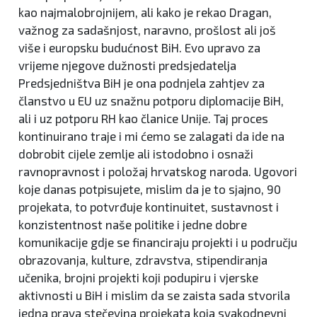
kao najmalobrojnijem, ali kako je rekao Dragan,
važnog za sadašnjost, naravno, prošlost ali još
više i europsku budućnost BiH. Evo upravo za
vrijeme njegove dužnosti predsjedatelja
Predsjedništva BiH je ona podnjela zahtjev za
članstvo u EU uz snažnu potporu diplomacije BiH,
ali i uz potporu RH kao članice Unije. Taj proces
kontinuirano traje i mi ćemo se zalagati da ide na
dobrobit cijele zemlje ali istodobno i osnaži
ravnopravnost i položaj hrvatskog naroda. Ugovori
koje danas potpisujete, mislim da je to sjajno, 90
projekata, to potvrđuje kontinuitet, sustavnost i
konzistentnost naše politike i jedne dobre
komunikacije gdje se financiraju projekti i u području
obrazovanja, kulture, zdravstva, stipendiranja
učenika, brojni projekti koji podupiru i vjerske
aktivnosti u BiH i mislim da se zaista sada stvorila
jedna prava stečevina projekata koja svakodnevni