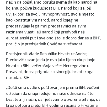
način da pošaljemo poruku svima da kao narod na
kojemu počiva budućnost BiH, narod koji se još
uvijek bori za svoju ravnopravnost, svoje mjesto
kao konstitutivni narod, narod kojeg ne
predstavljaju legitimni predstavnici na svim
razinama vlasti, ali narod koji predvodi naš
euroatlanski put i sve ono što je dobro danas u BiH“,
poručio je predsjednik Čović na svečanosti.
Predsjednik Vlade Republike Hrvatske Andrej
Plenković kazao je da je ovo jako lijepo okupljanje
Hrvata u BiH i večerašnja večer Hercegovine u
Posavini, dobra prigoda za sinergiju hrvatskoga
naroda u BiH.
„Došli smo ovdje s poštovanjem prema BiH, vođeni
s željom da unaprijeđujemo naše odnose na što
kvalitetniji način, da rješavamo otvorena pitanja, da
kroz potporu cijeloj BiH vodimo računa o Hrvatima