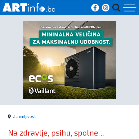
Početna
Vijesti
Sport
Kultura
Crna
kronika
Zanimljivosti
Politika
Na zdravlje, psihu, spolne
Zanimljivosti