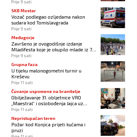
Prije 9 sati
SKB Mostar
Vozač podlegao ozljedama nakon
sudara kod Tomislavgrada
Prije 9 sati
Međugorje
Završeno je ovogodišnje izdanje
Mladifesta koje je okupilo mlade iz 73
zemlje svijeta
Prije 9 sati
Grupna faza
U tijeku malonogometni turnir u
Kreševu
Prije 11 sati
Čuvanje uspomene na branitelje
Obilježavanje 31. obljetnice VRO
„Maestral“ i oslobođenja Jajca uz
pokroviteljstvo HNS-a BiH
Prije 11 sati
Nepristupačan teren
Požar kod Konjica prijeti kućama i
pruzi
Prije 11 sati