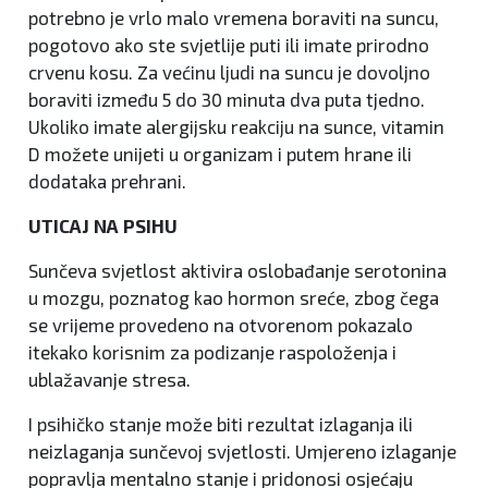
potrebno je vrlo malo vremena boraviti na suncu,
pogotovo ako ste svjetlije puti ili imate prirodno
crvenu kosu. Za većinu ljudi na suncu je dovoljno
boraviti između 5 do 30 minuta dva puta tjedno.
Ukoliko imate alergijsku reakciju na sunce, vitamin
D možete unijeti u organizam i putem hrane ili
dodataka prehrani.
UTICAJ NA PSIHU
Sunčeva svjetlost aktivira oslobađanje serotonina
u mozgu, poznatog kao hormon sreće, zbog čega
se vrijeme provedeno na otvorenom pokazalo
itekako korisnim za podizanje raspoloženja i
ublažavanje stresa.
I psihičko stanje može biti rezultat izlaganja ili
neizlaganja sunčevoj svjetlosti. Umjereno izlaganje
popravlja mentalno stanje i pridonosi osjećaju