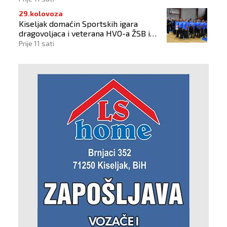
29.kolovoza
Kiseljak domaćin Sportskih igara
dragovoljaca i veterana HVO-a ŽSB i
Dana branitelja
Prije 11 sati