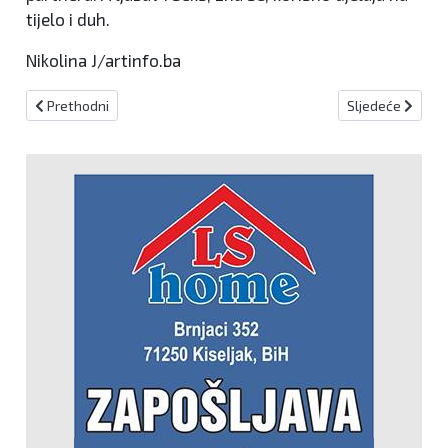
tijelo i duh.
Nikolina J/artinfo.ba
Prethodni članak: Uskrsne pisanice kao prava mala umjetnička dj
Sljedeći članak:
Prethodni
Sljedeće