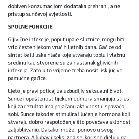
dobiven konzumacijom dodataka prehrani, a ne
pristup sunčevoj svjetlosti.
SPOLNE FUNKCIJE
Gljivične infekcije, poput upale sluznice, mogu biti
vrlo česte tijekom vrućih ljetnih dana. Gaćice od
sintetike ili uske hlače koje stvaraju toplu i vlažnu
sredinu kao stvorene su za nastanak gljivičnih
infekcija. Zato u to vrijeme treba nositi isključivo
pamučne gaćice.
Ljeto je pravi poticaj za uzbudljiv seksualni život.
Sunce i opuštenost tijekom odmora smanjuju stres
koji za rezultat ima pojačanu aktivnost u spavaćoj
sobi. Sunce također stimulira i lučenje hormona koji
stvaraju dobro raspoloženje što povećava sklonost
zaljubljivanju. Dakako, može i ponovo u svog
partnera. A ljubav i seks, zna se, korisno djeluju na