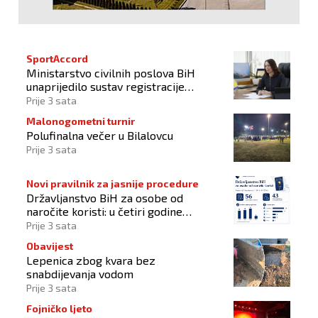
SportAccord
Ministarstvo civilnih poslova BiH
unaprijedilo sustav registracije
sportskih organizacija
Prije 3 sata
Malonogometni turnir
Polufinalna večer u Bilalovcu
Prije 3 sata
Novi pravilnik za jasnije procedure
Državljanstvo BiH za osobe od
naročite koristi: u četiri godine
odobrena 43 zahtjeva
Prije 3 sata
Obavijest
Lepenica zbog kvara bez
snabdijevanja vodom
Prije 3 sata
Fojničko ljeto