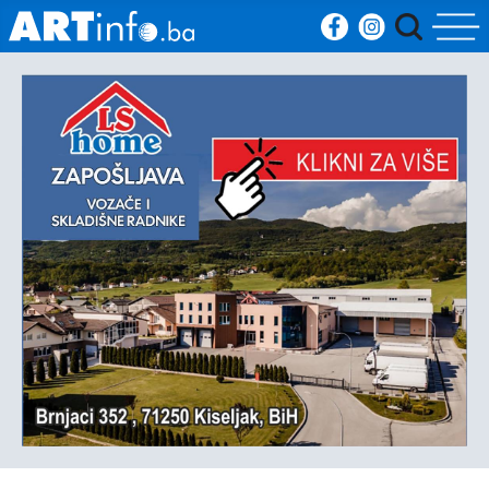
Početna
Vijesti
Sport
Kultura
Crna
kronika
Politika
Zanimljivosti