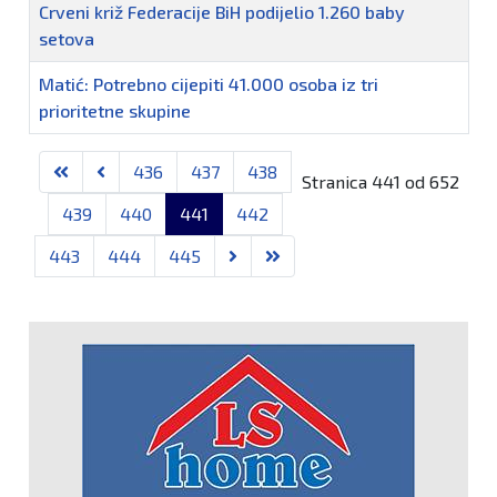
Crveni križ Federacije BiH podijelio 1.260 baby
setova
Matić: Potrebno cijepiti 41.000 osoba iz tri
prioritetne skupine
Članci
436
437
438
Stranica 441 od 652
439
440
441
442
443
444
445