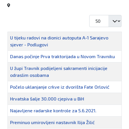
Prikaz #
Naziv
U tijeku radovi na dionici autoputa A-1 Sarajevo
sjever - Podlugovi
Danas počinje Prva traktorijada u Novom Travniku
U župi Travnik podijeljeni sakramenti inicijacije
odraslim osobama
Počelo uklanjanje crkve iz dvorišta Fate Orlović
Hrvatska šalje 30.000 cjepiva u BiH
Najavljene radarske kontrole za 5.6.2021.
Preminuo umirovljeni nastavnik Ilija Žilić