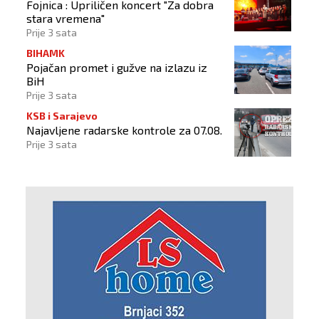
Fojnica : Upriličen koncert "Za dobra
stara vremena"
Prije 3 sata
BIHAMK
Pojačan promet i gužve na izlazu iz
BiH
Prije 3 sata
KSB i Sarajevo
Najavljene radarske kontrole za 07.08.
Prije 3 sata