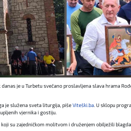
k danas je u Turbetu svečano proslavljena slava hrama Rođe
a je služena sveta liturgija, piše
Viteški.ba
. U sklopu progra
ljenih vjernika i gostiju.
 koji su zajedničkom molitvom i druženjem obilježili blagd