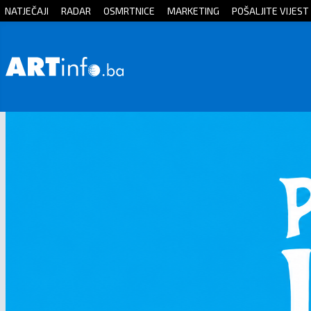
NATJEČAJI
RADAR
OSMRTNICE
MARKETING
POŠALJITE VIJEST
Početna
Vijesti
Sport
Kultura
Crna
kronika
Politika
Zanimljivosti