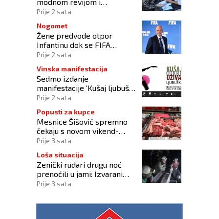
modnom revijom i
predstavljanjem kozmetike
Prije 2 sata
Nogomet
Žene predvode otpor
Infantinu dok se FIFA
suočava s krizom
Prije 2 sata
upravljanja
Vinska manifestacija
Sedmo izdanje
manifestacije 'Kušaj ljubuška
vina' donosi vrhunska vina,
Prije 2 sata
gastronomiju i glazbu
Popusti za kupce
Mesnice Šišović spremno
čekaju s novom vikend-
akcijom!
Prije 3 sata
Loša situacija
Zenički rudari drugu noć
prenoćili u jami: Izvarani
smo, više nikome ne
Prije 3 sata
vjerujemo