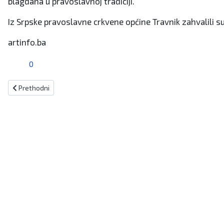
blagdana u pravoslavnoj tradiciji.
Iz Srpske pravoslavne crkvene općine Travnik zahvalili s
artinfo.ba
0
Prethodni članak: KISELJAK Donesena Odluka o neradnom danu
Prethodni