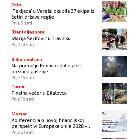
Foto
'Pekijada' u Varešu okupila 37 ekipa iz
četiri države regije
Prije 9 sati
"Dani dijaspore"
Marija Šerifović u Travniku
Prije 10 sati
Bitka s vatrom
Na području Konjica i dalje gori,
otežano gašenje
Prije 16 sati
Turnir
Finalna večer u Bilalovcu
Prije 16 sati
Mostar
Konferencija o novoj financijskoj
perspektivi Europske unije 2028.–
2034.
Prije 21 sat