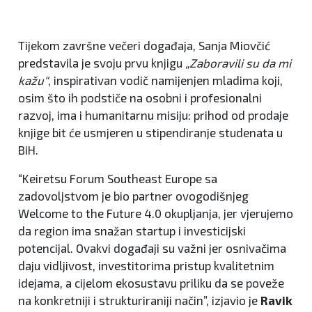
Tijekom završne večeri događaja, Sanja Miovčić
predstavila je svoju prvu knjigu
„Zaboravili su da mi
kažu“
, inspirativan vodič namijenjen mladima koji,
osim što ih podstiče na osobni i profesionalni
razvoj, ima i humanitarnu misiju: prihod od prodaje
knjige bit će usmjeren u stipendiranje studenata u
BiH.
“Keiretsu Forum Southeast Europe sa
zadovoljstvom je bio partner ovogodišnjeg
Welcome to the Future 4.0 okupljanja, jer vjerujemo
da region ima snažan startup i investicijski
potencijal. Ovakvi događaji su važni jer osnivačima
daju vidljivost, investitorima pristup kvalitetnim
idejama, a cijelom ekosustavu priliku da se poveže
na konkretniji i strukturiraniji način”, izjavio je
Ravik