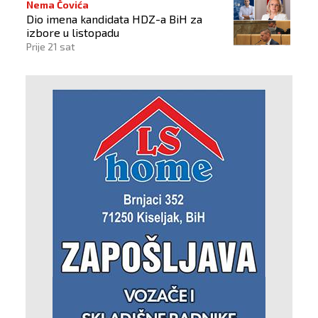
Nema Čovića
Dio imena kandidata HDZ-a BiH za
izbore u listopadu
Prije 21 sat