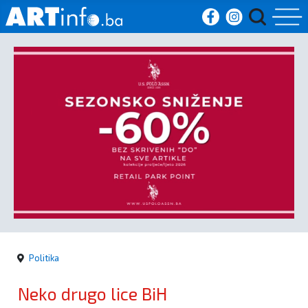
Početna
Vijesti
Sport
Kultura
Crna
kronika
Politika
Politika
Neko drugo lice BiH
Zanimljivosti