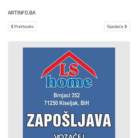
ARTINFO.BA
Prethodni članak: VAR u Ovalnom uredu
Sljedeći članak:
Prethodni
Sljedeće