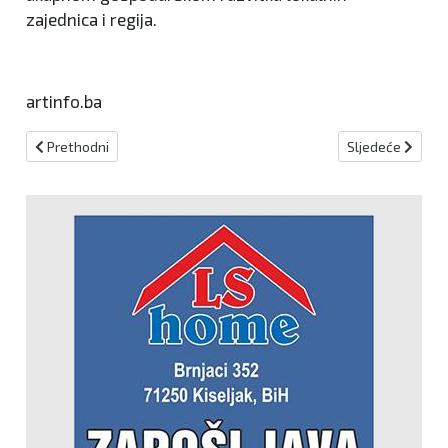
zajednica i regija.
artinfo.ba
Prethodni članak: Jablaničani se prisjećaju sugrađana stradalih 
Sljedeći članak:
Prethodni
Sljedeće