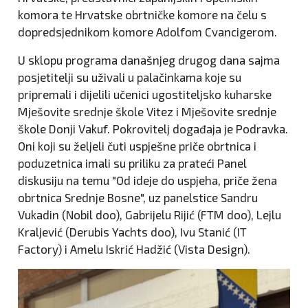
komora te Hrvatske obrtničke komore na čelu s
dopredsjednikom komore Adolfom Cvancigerom.
U sklopu programa današnjeg drugog dana sajma
posjetitelji su uživali u palačinkama koje su
pripremali i dijelili učenici ugostiteljsko kuharske
Mješovite srednje škole Vitez i Mješovite srednje
škole Donji Vakuf. Pokrovitelj događaja je Podravka.
Oni koji su željeli čuti uspješne priče obrtnica i
poduzetnica imali su priliku za prateći Panel
diskusiju na temu "Od ideje do uspjeha, priče žena
obrtnica Srednje Bosne", uz panelstice Sandru
Vukadin (Nobil doo), Gabrijelu Rijić (FTM doo), Lejlu
Kraljević (Derubis Yachts doo), Ivu Stanić (IT
Factory) i Amelu Iskrić Hadžić (Vista Design).