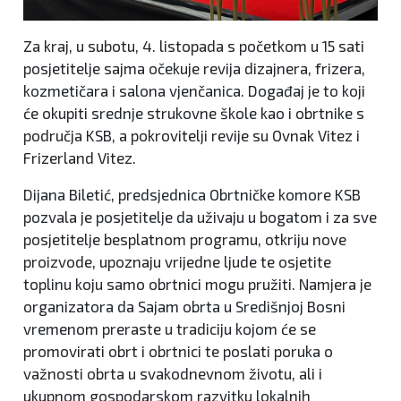
Za kraj, u subotu, 4. listopada s početkom u 15 sati
posjetitelje sajma očekuje revija dizajnera, frizera,
kozmetičara i salona vjenčanica. Događaj je to koji
će okupiti srednje strukovne škole kao i obrtnike s
područja KSB, a pokrovitelji revije su Ovnak Vitez i
Frizerland Vitez.
Dijana Biletić, predsjednica Obrtničke komore KSB
pozvala je posjetitelje da uživaju u bogatom i za sve
posjetitelje besplatnom programu, otkriju nove
proizvode, upoznaju vrijedne ljude te osjetite
toplinu koju samo obrtnici mogu pružiti. Namjera je
organizatora da Sajam obrta u Središnjoj Bosni
vremenom preraste u tradiciju kojom će se
promovirati obrt i obrtnici te poslati poruka o
važnosti obrta u svakodnevnom životu, ali i
ukupnom gospodarskom razvitku lokalnih