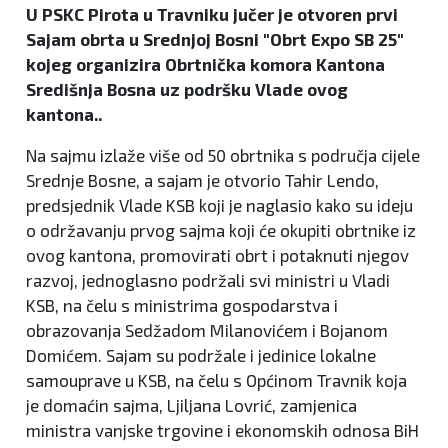
U PSKC Pirota u Travniku jučer je otvoren prvi
Sajam obrta u Srednjoj Bosni "Obrt Expo SB 25"
kojeg organizira Obrtnička komora Kantona
Središnja Bosna uz podršku Vlade ovog
kantona..
Na sajmu izlaže više od 50 obrtnika s područja cijele
Srednje Bosne, a sajam je otvorio Tahir Lendo,
predsjednik Vlade KSB koji je naglasio kako su ideju
o održavanju prvog sajma koji će okupiti obrtnike iz
ovog kantona, promovirati obrt i potaknuti njegov
razvoj, jednoglasno podržali svi ministri u Vladi
KSB, na čelu s ministrima gospodarstva i
obrazovanja Sedžadom Milanovićem i Bojanom
Domićem. Sajam su podržale i jedinice lokalne
samouprave u KSB, na čelu s Općinom Travnik koja
je domaćin sajma, Ljiljana Lovrić, zamjenica
ministra vanjske trgovine i ekonomskih odnosa BiH