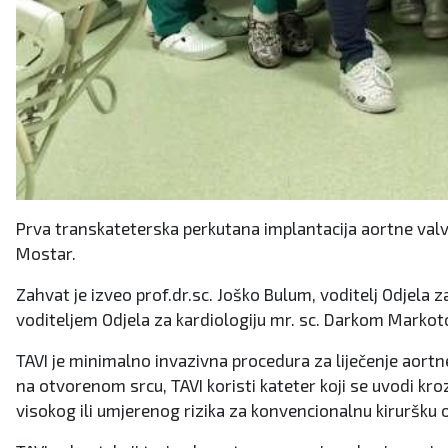
Prva transkateterska perkutana implantacija aortne valvul
Mostar.
Zahvat je izveo prof.dr.sc. Joško Bulum, voditelj Odjela 
voditeljem Odjela za kardiologiju mr. sc. Darkom Marko
TAVI je minimalno invazivna procedura za liječenje aort
na otvorenom srcu, TAVI koristi kateter koji se uvodi kro
visokog ili umjerenog rizika za konvencionalnu kiruršku o