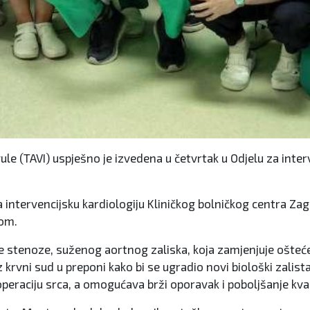
e (TAVI) uspješno je izvedena u četvrtak u Odjelu za interve
za intervencijsku kardiologiju Kliničkog bolničkog centra Z
tom.
ne stenoze, suženog aortnog zaliska, koja zamjenjuje ošteć
z krvni sud u preponi kako bi se ugradio novi biološki zalis
peraciju srca, a omogućava brži oporavak i poboljšanje kval