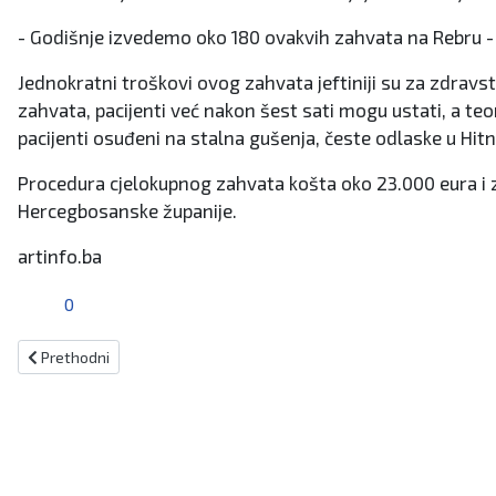
- Godišnje izvedemo oko 180 ovakvih zahvata na Rebru -
Jednokratni troškovi ovog zahvata jeftiniji su za zdrav
zahvata, pacijenti već nakon šest sati mogu ustati, a teore
pacijenti osuđeni na stalna gušenja, česte odlaske u Hitn
Procedura cjelokupnog zahvata košta oko 23.000 eura i 
Hercegbosanske županije.
artinfo.ba
0
Prethodni članak: Treće izdanje kiseljačkog „Oktoberfest“-a u Šušn
Prethodni