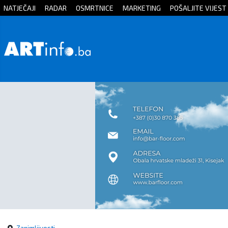
NATJEČAJI
RADAR
OSMRTNICE
MARKETING
POŠALJITE VIJEST
Početna
Vijesti
Sport
Kultura
Crna
kronika
Politika
Zanimljivosti