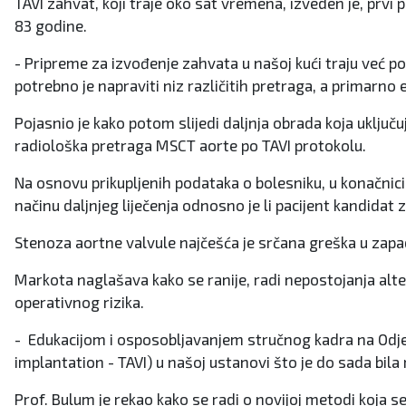
TAVI zahvat, koji traje oko sat vremena, izveden je, pr
83 godine.
- Pripreme za izvođenje zahvata u našoj kući traju već p
potrebno je napraviti niz različitih pretraga, a primarno
Pojasnio je kako potom slijedi daljnja obrada koja uklju
radiološka pretraga MSCT aorte po TAVI protokolu.
Na osnovu prikupljenih podataka o bolesniku, u konačnici, 
načinu daljnjeg liječenja odnosno je li pacijent kandidat
Stenoza aortne valvule najčešća je srčana greška u za
Markota naglašava kako se ranije, radi nepostojanja alte
operativnog rizika.
- Edukacijom i osposobljavanjem stručnog kadra na Odjel
implantation - TAVI) u našoj ustanovi što je do sada bila ri
Prof. Bulum je rekao kako se radi o novijoj metodi koja se