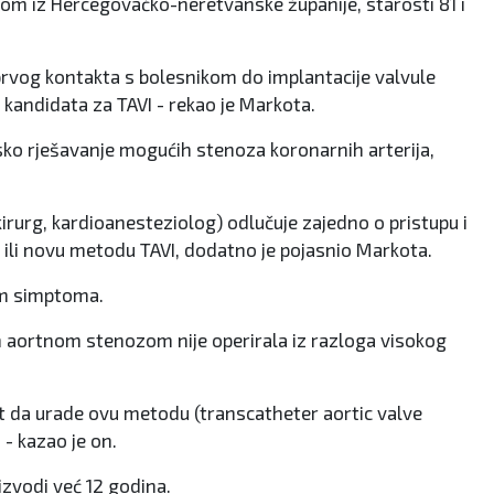
zom iz Hercegovačko-neretvanske županije, starosti 81 i
 prvog kontakta s bolesnikom do implantacije valvule
 kandidata za TAVI - rekao je Markota.
jsko rješavanje mogućih stenoza koronarnih arterija,
 kirurg, kardioanesteziolog) odlučuje zajedno o pristupu i
e ili novu metodu TAVI, dodatno je pojasnio Markota.
om simptoma.
om aortnom stenozom nije operirala iz razloga visokog
t da urade ovu metodu (transcatheter aortic valve
 - kazao je on.
izvodi već 12 godina.