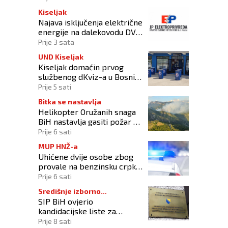
Kiseljak
Najava isključenja električne
energije na dalekovodu DV
10 kV „DALMACIJA“
Prije 3 sata
UND Kiseljak
Kiseljak domaćin prvog
službenog dKviz-a u Bosni i
Hercegovini
Prije 5 sati
Bitka se nastavlja
Helikopter Oružanih snaga
BiH nastavlja gasiti požar na
području Konjica
Prije 6 sati
MUP HNŽ-a
Uhićene dvije osobe zbog
provale na benzinsku crpku
u Konjicu
Prije 6 sati
Središnje izborno
SIP BiH ovjerio
povjerenstvo
kandidacijske liste za
kompenzacijske mandate na
Prije 8 sati