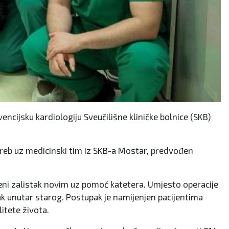
ncijsku kardiologiju Sveučilišne kliničke bolnice (SKB)
agreb uz medicinski tim iz SKB-a Mostar, predvođen
eni zalistak novim uz pomoć katetera. Umjesto operacije
tak unutar starog. Postupak je namijenjen pacijentima
itete života.