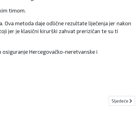
skim timom.
. Ova metoda daje odlične rezultate liječenja jer nakon
i jer je klasični kirurški zahvat prerizičan te su ti
no osiguranje Hercegovačko-neretvanske i
Sljedeći člana
Sljedeće