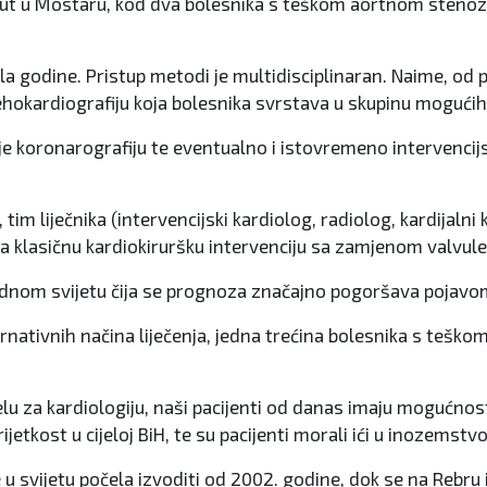
vi put u Mostaru, kod dva bolesnika s teškom aortnom steno
ola godine. Pristup metodi je multidisciplinaran. Naime, od
 ehokardiografiju koja bolesnika svrstava u skupinu mogućih
čuje koronarografiju te eventualno i istovremeno intervenci
tim liječnika (intervencijski kardiolog, radiolog, kardijalni
 za klasičnu kardiokiruršku intervenciju sa zamjenom valvul
padnom svijetu čija se prognoza značajno pogoršava pojav
rnativnih načina liječenja, jedna trećina bolesnika s tešk
u za kardiologiju, naši pacijenti od danas imaju mogućnos
jetkost u cijeloj BiH, te su pacijenti morali ići u inozemstvo
 u svijetu počela izvoditi od 2002. godine, dok se na Rebru 