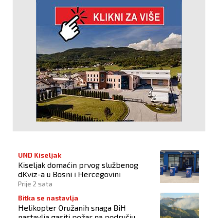
UND Kiseljak
Kiseljak domaćin prvog službenog
dKviz-a u Bosni i Hercegovini
Prije 2 sata
Bitka se nastavlja
Helikopter Oružanih snaga BiH
nastavlja gasiti požar na području