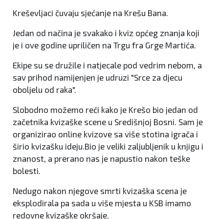
Kreševljaci čuvaju sjećanje na Krešu Bana.
Jedan od načina je svakako i kviz općeg znanja koji
je i ove godine upriličen na Trgu fra Grge Martića.
Ekipe su se družile i natjecale pod vedrim nebom, a
sav prihod namijenjen je udruzi "Srce za djecu
oboljelu od raka".
Slobodno možemo reći kako je Krešo bio jedan od
začetnika kvizaške scene u Središnjoj Bosni. Sam je
organizirao online kvizove sa više stotina igrača i
širio kvizašku ideju.Bio je veliki zaljubljenik u knjigu i
znanost, a prerano nas je napustio nakon teške
bolesti.
Nedugo nakon njegove smrti kvizaška scena je
eksplodirala pa sada u više mjesta u KSB imamo
redovne kvizaške okršaje.