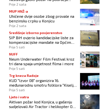
Konjica
Prije 2 sata
MUP HNŽ-a
Uhićene dvije osobe zbog provale na
benzinsku crpku u Konjicu
Prije 2 sata
Središnje izborno povjerenstvo
SIP BiH ovjerio kandidacijske liste za
kompenzacijske mandate na Općim
izborima 2026
Prije 5 sati
NUFF
Neum Underwater Film Festival kroz
tri dana spaja umjetnost filma i more
Prije 5 sati
Trg kneza Radoje
KUD "Izvor 08" organizira 16.
međunarodnu smotru folklora "Kiseljak
2026"
Prije 5 sati
Ljeto i vatra
Aktivan požar kod Konjica, u gašenju
sudjelovali Air Tractor i helikopter OS-