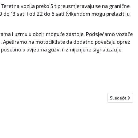
 Teretna vozila preko 5 t preusmjeravaju se na granične
 do 13 sati i od 22 do 6 sati (vikendom mogu prelaziti u
estama i uzmu u obzir moguće zastoje. Podsjećamo vozače
a. Apeliramo na motocikliste da dodatno povećaju oprez
posebno u uvjetima gužvi i izmijenjene signalizacije,
Sljedeći člana
Sljedeće