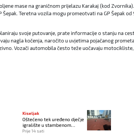
oljene mase na graničnom prijelazu Karakaj (kod Zvornika).
 GP Šepak. Teretna vozila mogu promeotvati na GP Šepak od 9
laniraju svoje putovanje, prate informacije o stanju na c
avaju nagla kočenja, naročito u uvjetima pojačanog promet
ivno. Vozači automobila često teže uočavaju motocikliste, 
Kiseljak
Oštećeno tek uređeno dječje
igralište u stambenom
naselju
Prije 14 sati