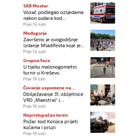
SKB Mostar
Vozač podlegao ozljedama
nakon sudara kod
Tomislavgrada
Prije 14 sati
Međugorje
Završeno je ovogodišnje
izdanje Mladifesta koje je
okupilo mlade iz 73 zemlje
Prije 14 sati
svijeta
Grupna faza
U tijeku malonogometni
turnir u Kreševu
Prije 16 sati
Čuvanje uspomene na
Obilježavanje 31. obljetnice
branitelje
VRO „Maestral“ i
oslobođenja Jajca uz
Prije 16 sati
pokroviteljstvo HNS-a BiH
Nepristupačan teren
Požar kod Konjica prijeti
kućama i pruzi
Prije 16 sati