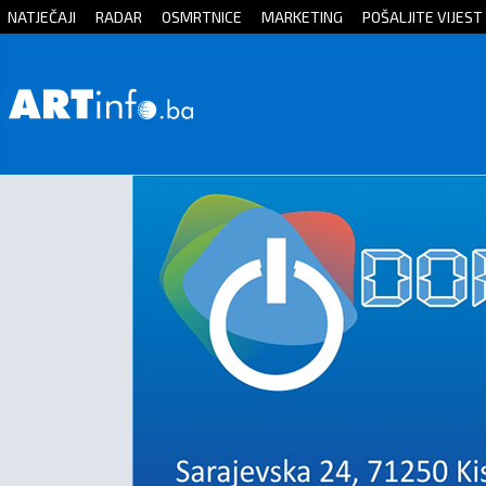
NATJEČAJI
RADAR
OSMRTNICE
MARKETING
POŠALJITE VIJEST
Početna
Vijesti
Sport
Kultura
Crna
kronika
Politika
Zanimljivosti