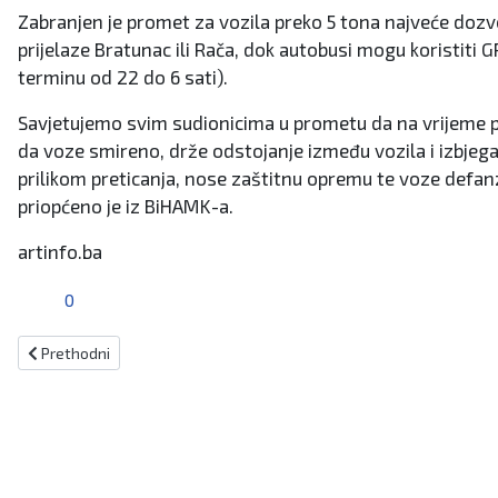
Zabranjen je promet za vozila preko 5 tona najveće dozv
prijelaze Bratunac ili Rača, dok autobusi mogu koristiti
terminu od 22 do 6 sati).
Savjetujemo svim sudionicima u prometu da na vrijeme p
da voze smireno, drže odstojanje između vozila i izbjeg
prilikom preticanja, nose zaštitnu opremu te voze defanz
priopćeno je iz BiHAMK-a.
artinfo.ba
0
Prethodni članak: Na snazi narančasti meteoalarm!
Prethodni