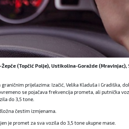
Žepče (Topčić Polje), Ustikolina-Goražde (Mravinjac), 
 graničnim prijelazima: Izačić, Velika Kladuša i Gradiška, 
ovremeno se pojačava frekvencija prometa, ali putnička voz
zila do 3,5 tone.
odložna čestim izmjenama.
jen je promet za sva vozila do 3,5 tone ukupne mase.