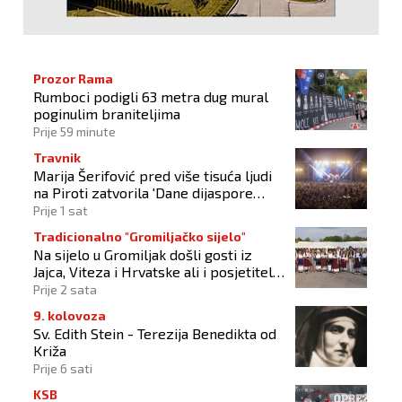
Prozor Rama
Rumboci podigli 63 metra dug mural
poginulim braniteljima
Prije 59 minute
Travnik
Marija Šerifović pred više tisuća ljudi
na Piroti zatvorila 'Dane dijaspore
2026'
Prije 1 sat
Tradicionalno "Gromiljačko sijelo"
Na sijelo u Gromiljak došli gosti iz
Jajca, Viteza i Hrvatske ali i posjetitelji
od Austrije do Australije
Prije 2 sata
9. kolovoza
Sv. Edith Stein - Terezija Benedikta od
Križa
Prije 6 sati
KSB