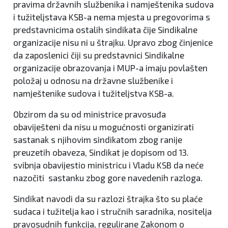
pravima državnih službenika i namještenika sudova
i tužiteljstava KSB-a nema mjesta u pregovorima s
predstavnicima ostalih sindikata čije Sindikalne
organizacije nisu ni u štrajku. Upravo zbog činjenice
da zaposlenici čiji su predstavnici Sindikalne
organizacije obrazovanja i MUP-a imaju povlašten
položaj u odnosu na državne službenike i
namještenike sudova i tužiteljstva KSB-a.
Obzirom da su od ministrice pravosuđa
obaviješteni da nisu u mogućnosti organizirati
sastanak s njihovim sindikatom zbog ranije
preuzetih obaveza, Sindikat je dopisom od 13.
svibnja obavijestio ministricu i Vladu KSB da neće
nazočiti sastanku zbog gore navedenih razloga.
Sindikat navodi da su razlozi štrajka što su plaće
sudaca i tužitelja kao i stručnih saradnika, nositelja
pravosudnih funkcija, regulirane Zakonom o