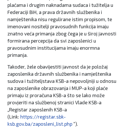
plaćama i drugim naknadama sudaca i tužitelja u
Federaciji BiH, a prava državnih službenika i
namještenika nisu regulirane istim propisom, te
imenovani nositelji pravosudnih funkcija imaju
znatno veća primanja zbog čega je u široj javnosti
formirana percepcija da svi zaposlenici u
pravosudnim institucijama imaju enormna
primanja.
Također, žele obavijestiti javnost da je položaj
zaposlenika državnih službenika i namještenika
sudova i tužiteljstava KSB-a nepovoljniji u odnosu
na zaposlenike obrazovanja i MUP-a koji plaće
primaju iz proračuna KSB-a što se lako može
provjeriti na službenoj stranici Vlade KSB-a
„Registar zaposlenih KSB-a
(Link:
https://registar.sbk-
ksb.gov.ba/zaposleni_list.php
“).