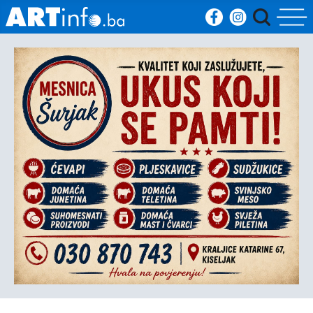
Početna
Vijesti
Sport
Kultura
Crna
kronika
Politika
Zanimljivosti