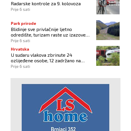
Radarske kontrole za 9. kolovoza
Prije 6 sati
Park prirode
Blidinje sve privlačnije ljetno
odredište, turizam raste uz izazove
očuvanja prirode
Prije 6 sati
Hrvatska
U sudaru vlakova zbrinute 24
ozlijeđene osobe, 12 zadržano na
liječenju
Prije 6 sati