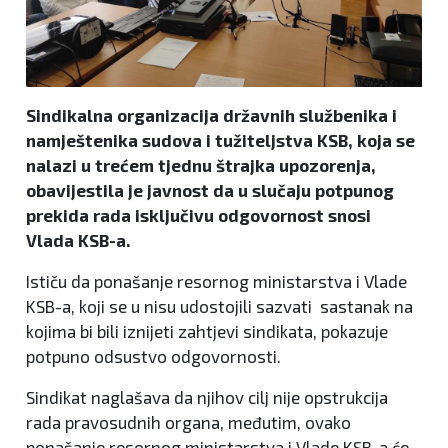
Sindikalna organizacija državnih službenika i
namještenika sudova i tužiteljstva KSB, koja se
nalazi u trećem tjednu štrajka upozorenja,
obavijestila je javnost da u slučaju potpunog
prekida rada isključivu odgovornost snosi
Vlada KSB-a.
Ističu da ponašanje resornog ministarstva i Vlade
KSB-a, koji se u nisu udostojili sazvati sastanak na
kojima bi bili iznijeti zahtjevi sindikata, pokazuje
potpuno odsustvo odgovornosti.
Sindikat naglašava da njihov cilj nije opstrukcija
rada pravosudnih organa, međutim, ovako
ponašanje resornog ministarstva i Vlade KSB-a će