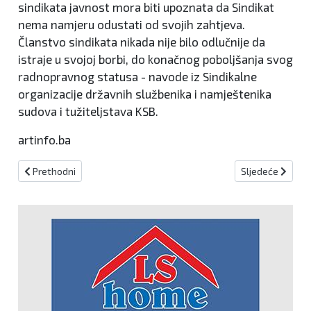
sindikata javnost mora biti upoznata da Sindikat
nema namjeru odustati od svojih zahtjeva.
Članstvo sindikata nikada nije bilo odlučnije da
istraje u svojoj borbi, do konačnog poboljšanja svog
radnopravnog statusa - navode iz Sindikalne
organizacije državnih službenika i namještenika
sudova i tužiteljstava KSB.
artinfo.ba
Prethodni članak: Preminuo fra Nenad Josip Galić
Sljedeći članak:
Prethodni
Sljedeće