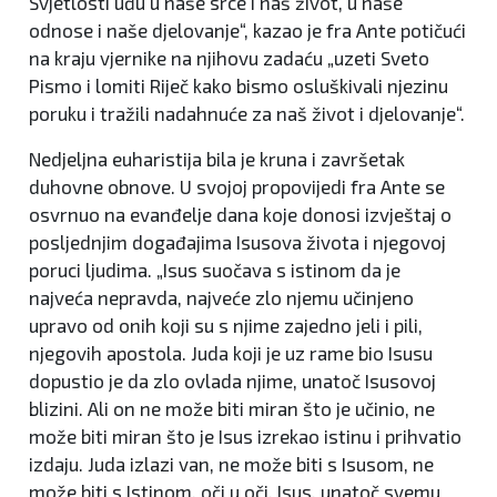
Svjetlosti uđu u naše srce i naš život, u naše
odnose i naše djelovanje“, kazao je fra Ante potičući
na kraju vjernike na njihovu zadaću „uzeti Sveto
Pismo i lomiti Riječ kako bismo osluškivali njezinu
poruku i tražili nadahnuće za naš život i djelovanje“.
Nedjeljna euharistija bila je kruna i završetak
duhovne obnove. U svojoj propovijedi fra Ante se
osvrnuo na evanđelje dana koje donosi izvještaj o
posljednjim događajima Isusova života i njegovoj
poruci ljudima. „Isus suočava s istinom da je
najveća nepravda, najveće zlo njemu učinjeno
upravo od onih koji su s njime zajedno jeli i pili,
njegovih apostola. Juda koji je uz rame bio Isusu
dopustio je da zlo ovlada njime, unatoč Isusovoj
blizini. Ali on ne može biti miran što je učinio, ne
može biti miran što je Isus izrekao istinu i prihvatio
izdaju. Juda izlazi van, ne može biti s Isusom, ne
može biti s Istinom, oči u oči. Isus, unatoč svemu