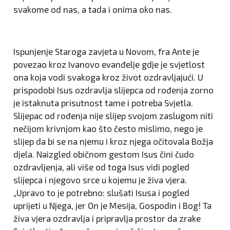
svakome od nas, a tada i onima oko nas.
Ispunjenje Staroga zavjeta u Novom, fra Ante je
povezao kroz Ivanovo evanđelje gdje je svjetlost
ona koja vodi svakoga kroz život ozdravljajući. U
prispodobi Isus ozdravlja slijepca od rođenja zorno
je istaknuta prisutnost tame i potreba Svjetla.
Slijepac od rođenja nije slijep svojom zaslugom niti
nečijom krivnjom kao što često mislimo, nego je
slijep da bi se na njemu i kroz njega očitovala Božja
djela. Naizgled običnom gestom Isus čini čudo
ozdravljenja, ali više od toga Isus vidi pogled
slijepca i njegovo srce u kojemu je živa vjera.
„Upravo to je potrebno: slušati Isusa i pogled
uprijeti u Njega, jer On je Mesija, Gospodin i Bog! Ta
živa vjera ozdravlja i pripravlja prostor da zrake