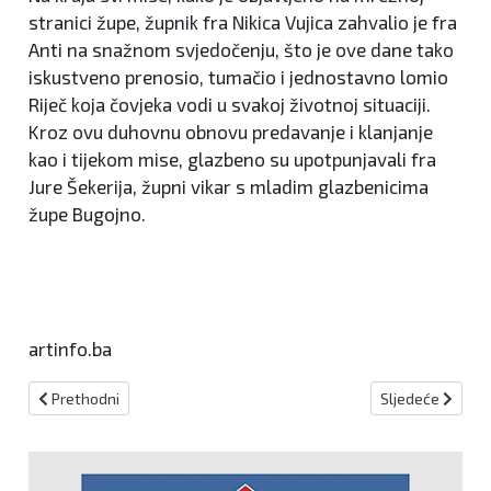
stranici župe, župnik fra Nikica Vujica zahvalio je fra
Anti na snažnom svjedočenju, što je ove dane tako
iskustveno prenosio, tumačio i jednostavno lomio
Riječ koja čovjeka vodi u svakoj životnoj situaciji.
Kroz ovu duhovnu obnovu predavanje i klanjanje
kao i tijekom mise, glazbeno su upotpunjavali fra
Jure Šekerija, župni vikar s mladim glazbenicima
župe Bugojno.
artinfo.ba
Prethodni članak: Kard. Puljić predvodio misu zahvalnicu povodom
Sljedeći članak:
Prethodni
Sljedeće