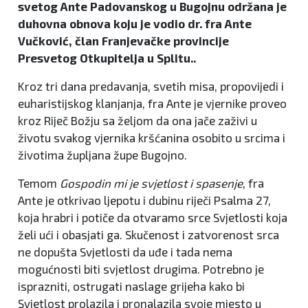
svetog Ante Padovanskog u Bugojnu održana je
duhovna obnova koju je vodio dr. fra Ante
Vučković, član Franjevačke provincije
Presvetog Otkupitelja u Splitu..
Kroz tri dana predavanja, svetih misa, propovijedi i
euharistijskog klanjanja, fra Ante je vjernike proveo
kroz Riječ Božju sa željom da ona jače zaživi u
životu svakog vjernika kršćanina osobito u srcima i
životima župljana župe Bugojno.
Temom
Gospodin mi je svjetlost i spasenje
, fra
Ante je otkrivao ljepotu i dubinu riječi Psalma 27,
koja hrabri i potiče da otvaramo srce Svjetlosti koja
želi ući i obasjati ga. Skučenost i zatvorenost srca
ne dopušta Svjetlosti da uđe i tada nema
mogućnosti biti svjetlost drugima. Potrebno je
isprazniti, ostrugati naslage grijeha kako bi
Svjetlost prolazila i pronalazila svoje mjesto u