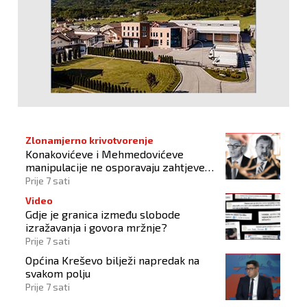
Zlonamjerno krivotvorenje
Konakovićeve i Mehmedovićeve
manipulacije ne osporavaju zahtjeve
Hrvata
Prije 7 sati
Video
Gdje je granica između slobode
izražavanja i govora mržnje?
Prije 7 sati
Općina Kreševo bilježi napredak na
svakom polju
Prije 7 sati