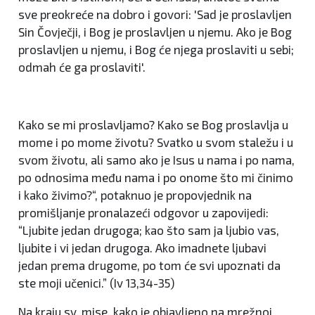
sve preokreće na dobro i govori: 'Sad je proslavljen
Sin Čovječji, i Bog je proslavljen u njemu. Ako je Bog
proslavljen u njemu, i Bog će njega proslaviti u sebi;
odmah će ga proslaviti'.
Kako se mi proslavljamo? Kako se Bog proslavlja u
mome i po mome životu? Svatko u svom staležu i u
svom životu, ali samo ako je Isus u nama i po nama,
po odnosima među nama i po onome što mi činimo
i kako živimo?“, potaknuo je propovjednik na
promišljanje pronalazeći odgovor u zapovijedi:
“Ljubite jedan drugoga; kao što sam ja ljubio vas,
ljubite i vi jedan drugoga. Ako imadnete ljubavi
jedan prema drugome, po tom će svi upoznati da
ste moji učenici.” (Iv 13,34-35)
Na kraju sv. mise, kako je objavljeno na mrežnoj