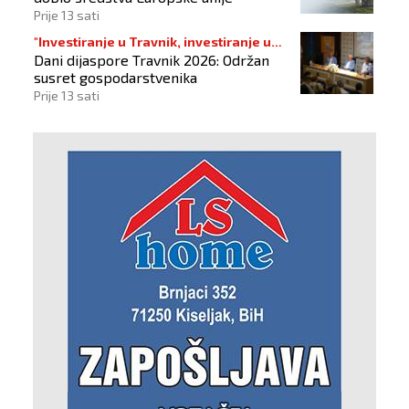
Prije 13 sati
"Investiranje u Travnik, investiranje u
Dani dijaspore Travnik 2026: Održan
budućnost"
susret gospodarstvenika
Prije 13 sati