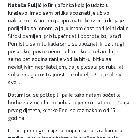
Nataša Puljić
je Brnjačanka koja je udata u
Kreševo. Imao sam priliku upoznati je uživo,
nakratko... A potom je upoznati i kroz priču koja je
podijelila sa mnom, a ja ju imam čast podijeliti dalje.
Široki osmijeh, pristupačnost i dobrota koji zrači.
Pomislio sam to kada smo se upoznali kroz drugi
posao koji povremeno radim. Tko bi rekao da je
samo pet godina ranije vodila bitku, bitku sa
nevidljivim neprijateljem, da je plesala po rubu, ali
volja, snaga i ustrajnost...Te obitelj...Pobijedili su
sve...
Datumi su se poklopili, pa je tako datum početka
borbe za zloćudnom bolesti ujedno i datum rođenja
prvog djeteta, kćerke Ene, sa razmakom od 15
godina.
I dovoljno dugo traje ta moja novinarska karijera i