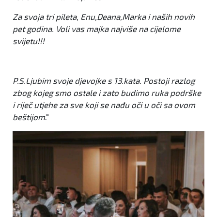
Za svoja tri pileta, Enu,Deana,Marka i naših novih
pet godina. Voli vas majka najviše na cijelome
svijetu!!!
P.S.Ljubim svoje djevojke s 13.kata. Postoji razlog
zbog kojeg smo ostale i zato budimo ruka podrške
i riječ utjehe za sve koji se nađu oči u oči sa ovom
beštijom
."