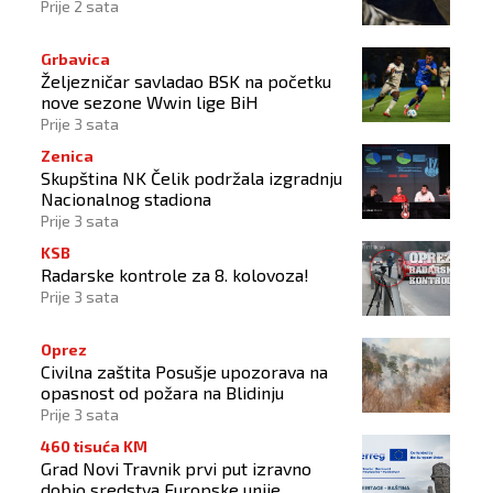
Prije 2 sata
Grbavica
Željezničar savladao BSK na početku
nove sezone Wwin lige BiH
Prije 3 sata
Zenica
Skupština NK Čelik podržala izgradnju
Nacionalnog stadiona
Prije 3 sata
KSB
Radarske kontrole za 8. kolovoza!
Prije 3 sata
Oprez
Civilna zaštita Posušje upozorava na
opasnost od požara na Blidinju
Prije 3 sata
460 tisuća KM
Grad Novi Travnik prvi put izravno
dobio sredstva Europske unije