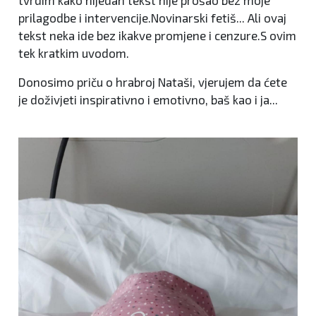
tvrdim kako nijedan tekst nije prošao bez moje
prilagodbe i intervencije.Novinarski fetiš... Ali ovaj
tekst neka ide bez ikakve promjene i cenzure.S ovim
tek kratkim uvodom.
Donosimo priču o hrabroj Nataši, vjerujem da ćete
je doživjeti inspirativno i emotivno, baš kao i ja...