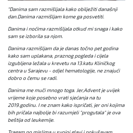
"Danima sam razmišljala kako obilježiti današnji
dan.Danima razmišljam kome ga posvetiti.
Danima i noćima razmišljala otkud mi snaga i kako
sam se izborila sa njom.
Danima razmišljam da je danas točno pet godina
kako sam uplakana, praznog pogleda i cijela
izgubljena ležala u krevetu na 13.katu Kliničkog
centra u Sarajevu - odjel hematologije, ne znajući
dobro o čemu se radi.
Danima me muči mnogo toga. Jer,Advent je uvijek
vrijeme koje posebno vrati sjećanja na tu
2019.godinu. I ne znam kako ispričati, jer oni kojima
bih pričala najbolje bi razumjeli "progutala" je ova
beštija od leukemije.
Tragam po mislima u svojoj glavi i pokušavam