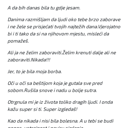
A da bih danas bila tu gdje jesam.
Danima razmišljam da ljudi oko tebe brzo zaborave
i ne žele se prisjećati tvojih najtežih dana.Vjerojatno
bi i ti tako da si na njihovom mjestu, misleći da
pomažeš.
Ali ja ne želim zaboraviti.Želim krenuti dalje ali ne
zaboraviti.Nikada!!!
Jer, to je bila moja borba.
Oči u oči sa beštijom koja je gutala sve pred
sobom.Rušila snove i nadu u bolje sutra.
Otrgnula mi je iz života toliko dragih ljudi. I onda
kažu super si ti. Super izgledaš!
Kao da nikada i nisi bila bolesna. A u tebi se budi
ponos, ustrajnost i naviru sjećanja.