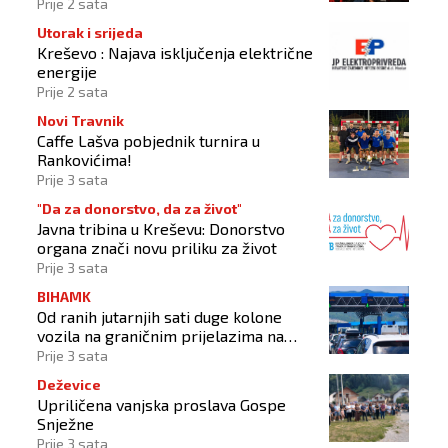
Christophera Nolana
Prije 2 sata
Utorak i srijeda
Kreševo : Najava isključenja električne
energije
Prije 2 sata
Novi Travnik
Caffe Lašva pobjednik turnira u
Rankovićima!
Prije 3 sata
"Da za donorstvo, da za život"
Javna tribina u Kreševu: Donorstvo
organa znači novu priliku za život
Prije 3 sata
BIHAMK
Od ranih jutarnjih sati duge kolone
vozila na graničnim prijelazima na
izlazu iz BiH
Prije 3 sata
Deževice
Upriličena vanjska proslava Gospe
Snježne
Prije 3 sata