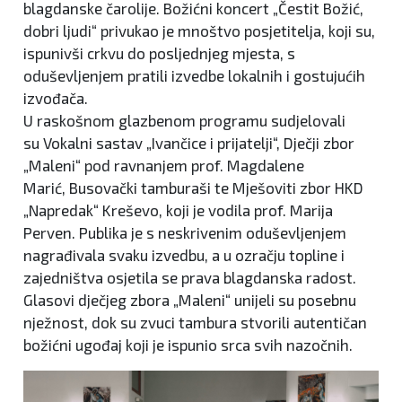
blagdanske čarolije. Božićni koncert „Čestit Božić,
dobri ljudi“ privukao je mnoštvo posjetitelja, koji su,
ispunivši crkvu do posljednjeg mjesta, s
oduševljenjem pratili izvedbe lokalnih i gostujućih
izvođača.
U raskošnom glazbenom programu sudjelovali
su Vokalni sastav „Ivančice i prijatelji“, Dječji zbor
„Maleni“ pod ravnanjem prof. Magdalene
Marić, Busovački tamburaši te Mješoviti zbor HKD
„Napredak“ Kreševo, koji je vodila prof. Marija
Perven. Publika je s neskrivenim oduševljenjem
nagrađivala svaku izvedbu, a u ozračju topline i
zajedništva osjetila se prava blagdanska radost.
Glasovi dječjeg zbora „Maleni“ unijeli su posebnu
nježnost, dok su zvuci tambura stvorili autentičan
božićni ugođaj koji je ispunio srca svih nazočnih.