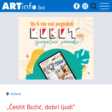
Početna
Vijesti
Sport
Kultura
Crna
kronika
Kultura
Politika
„Čestit Božić, dobri ljudi“
Zanimljivosti