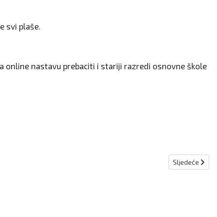
e svi plaše.
a online nastavu prebaciti i stariji razredi osnovne škole
Sljedeći člana
Sljedeće