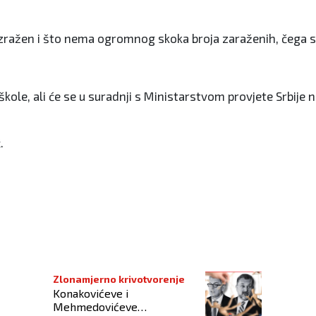
o izražen i što nema ogromnog skoka broja zaraženih, čega s
kole, ali će se u suradnji s Ministarstvom provjete Srbije n
ć.
, buran vikend nas očekuje
Zlonamjerno krivotvorenje
Konakovićeve i
Mehmedovićeve