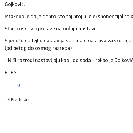
Gojković.
Istaknuo je da je dobro što taj broj nije eksponencijaln
Stariji osnovci prelaze na onlajn nastavu
Sljedeće nedejlje nastavlja se onlajn nastava za srednje š
(od petog do osmog razreda).
- Niži razredi nastavljaju kao i do sada - rekao je Gojkovi
RTRS
0
Prethodni članak: Upozorenje liječnika: Ne dolaze blistava vremena
Prethodni