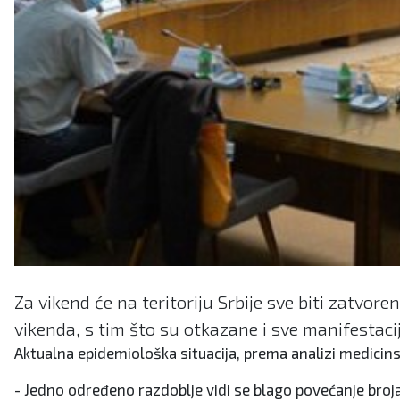
Za vikend će na teritoriju Srbije sve biti zatvor
vikenda, s tim što su otkazane i sve manifestacij
Aktualna epidemiološka situacija, prema analizi medicins
- Јedno određeno razdoblje vidi se blago povećanje broja 