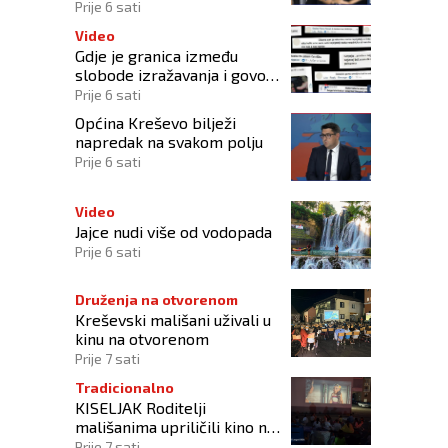
manipulacije ne osporavaju
Prije 6 sati
zahtjeve Hrvata
Video
Gdje je granica između
slobode izražavanja i govora
mržnje?
Prije 6 sati
Općina Kreševo bilježi
napredak na svakom polju
Prije 6 sati
Video
Jajce nudi više od vodopada
Prije 6 sati
Druženja na otvorenom
Kreševski mališani uživali u
kinu na otvorenom
Prije 7 sati
Tradicionalno
KISELJAK Roditelji
mališanima upriličili kino na
otvorenom
Prije 7 sati