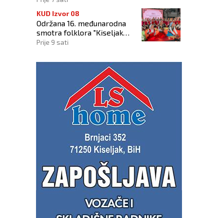
KUD Izvor 08
Održana 16. međunarodna
smotra folklora "Kiseljak
2026"
Prije 9 sati