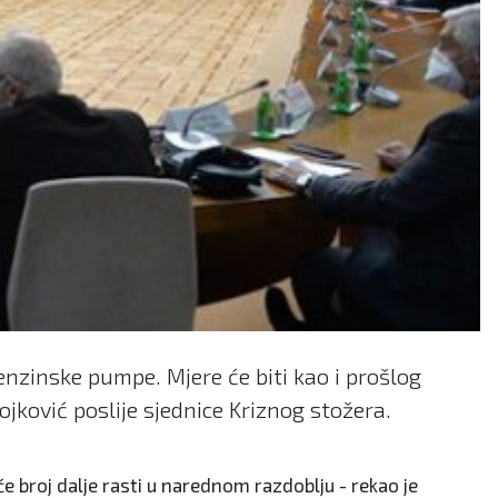
benzinske pumpe. Mjere će biti kao i prošlog
ojković poslije sjednice Kriznog stožera.
e broj dalje rasti u narednom razdoblju - rekao je